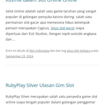
Selot online adalah salah satu game taruhan yang sangat
populer di golongan penyuka kasino daring. salah satu
permainan slot gacor apa memesona fokus kelompok
pemain merupakan Cygnus,
Situs slot gacor
siapa
diperluas dari ELK Studios. Dengan topik outside angkasa
dan …
Entri ini ditulis di
Slot Indonesia
dan ber-tag
situs slot terbaru
pada
September 23, 2024
.
RubyPlay Silver Ulasan Gim Slot
RubyPlay Silver merupakan salah satu penyedia game slot
online siapa tengah populer dalam golongan penggemar