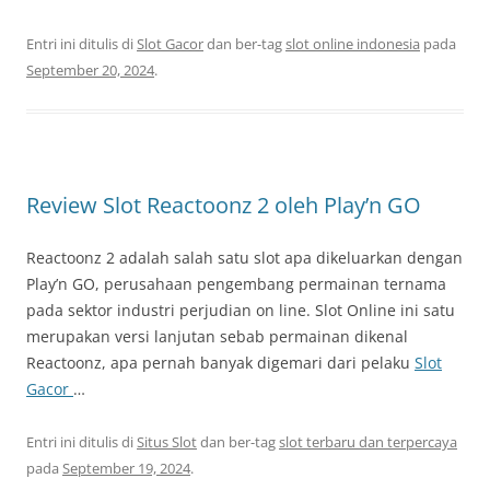
Entri ini ditulis di
Slot Gacor
dan ber-tag
slot online indonesia
pada
September 20, 2024
.
Review Slot Reactoonz 2 oleh Play’n GO
Reactoonz 2 adalah salah satu slot apa dikeluarkan dengan
Play’n GO, perusahaan pengembang permainan ternama
pada sektor industri perjudian on line. Slot Online ini satu
merupakan versi lanjutan sebab permainan dikenal
Reactoonz, apa pernah banyak digemari dari pelaku
Slot
Gacor
…
Entri ini ditulis di
Situs Slot
dan ber-tag
slot terbaru dan terpercaya
pada
September 19, 2024
.