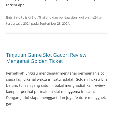
terkini apa …
Entri ini ditulis di
Slot Thailand
dan ber-tag
situs judi online24jam
terpercaya 2024
pada
September 28, 2024
.
Tinjauan Game Slot Gacor: Review
Mengenai Golden Ticket
Pernahkah Engkau mendengar mengenai permainan slot
siapa lagi dikenal waktu ini satu, adalah Golden Ticket? Bila
belum, tulisan yang satu ini bakal menghadiahkan review
komplet perihal permainan slot menggema ini satu.
Dengan judul siapa menggaet dan juga feature menggaet,
game …