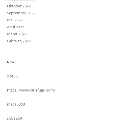
Oktober 2022
September 2022
Mei 2022
April 2022
Maret 2022
Februari 2022
NEWS
slot88
https://www.bluefugu.com/
macau303
situs slot