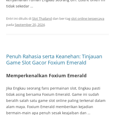
tidak sekedar …
Entri ini ditulis di
Slot Thailand
dan ber-tag
slot online terpercaya
pada
September 20, 2024
.
Penuh Rahasia serta Keanehan: Tinjauan
Game Slot Gacor Foxium Emerald
Memperkenalkan Foxium Emerald
Jika Engkau seorang fans permainan slot, Engkau pasti
tidak asing bersama Foxium Emerald. Game ini sudah
beralih salah satu game slot online paling terkenal dalam
alam maya. Foxium Emerald memberikan kejadian
bermain-main apa penuh sesak keajaiban dan …