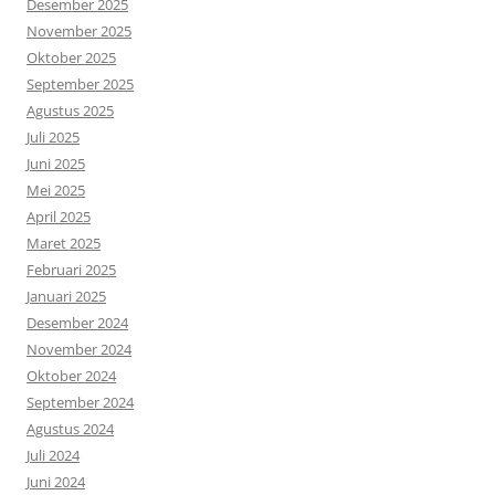
Desember 2025
November 2025
Oktober 2025
September 2025
Agustus 2025
Juli 2025
Juni 2025
Mei 2025
April 2025
Maret 2025
Februari 2025
Januari 2025
Desember 2024
November 2024
Oktober 2024
September 2024
Agustus 2024
Juli 2024
Juni 2024