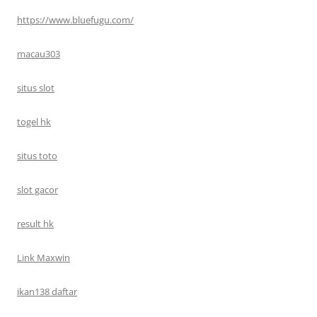
https://www.bluefugu.com/
macau303
situs slot
togel hk
situs toto
slot gacor
result hk
Link Maxwin
ikan138 daftar