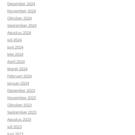
Desember 2024
November 2024
Oktober 2024
September 2024
Agustus 2024
Juli 2024
Juni 2024
Mei 2024
April 2024
Maret 2024
Februari 2024
Januari 2024
Desember 2023
November 2023
Oktober 2023
September 2023
Agustus 2023
Juli 2023
Juni 2023