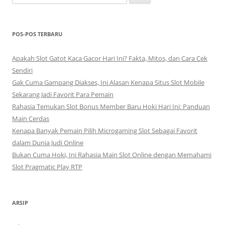
untuk:
POS-POS TERBARU
Apakah Slot Gatot Kaca Gacor Hari Ini? Fakta, Mitos, dan Cara Cek
Sendiri
Gak Cuma Gampang Diakses, Ini Alasan Kenapa Situs Slot Mobile
Sekarang Jadi Favorit Para Pemain
Rahasia Temukan Slot Bonus Member Baru Hoki Hari Ini: Panduan
Main Cerdas
Kenapa Banyak Pemain Pilih Microgaming Slot Sebagai Favorit
dalam Dunia Judi Online
Bukan Cuma Hoki, Ini Rahasia Main Slot Online dengan Memahami
Slot Pragmatic Play RTP
ARSIP