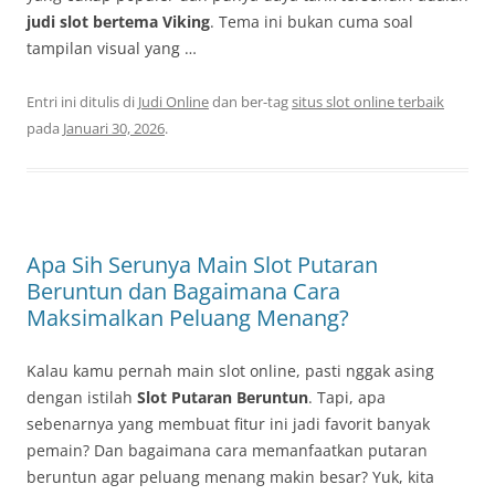
judi slot bertema Viking
. Tema ini bukan cuma soal
tampilan visual yang …
Entri ini ditulis di
Judi Online
dan ber-tag
situs slot online terbaik
pada
Januari 30, 2026
.
Apa Sih Serunya Main Slot Putaran
Beruntun dan Bagaimana Cara
Maksimalkan Peluang Menang?
Kalau kamu pernah main slot online, pasti nggak asing
dengan istilah
Slot Putaran Beruntun
. Tapi, apa
sebenarnya yang membuat fitur ini jadi favorit banyak
pemain? Dan bagaimana cara memanfaatkan putaran
beruntun agar peluang menang makin besar? Yuk, kita