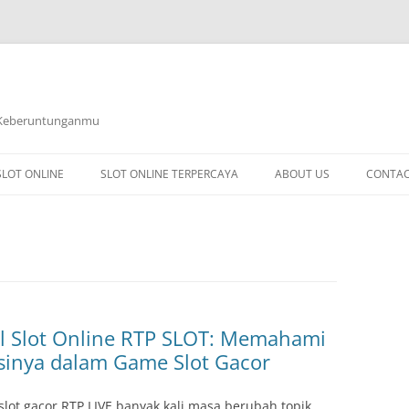
an Keberuntunganmu
SLOT ONLINE
SLOT ONLINE TERPERCAYA
ABOUT US
CONTAC
l Slot Online RTP SLOT: Memahami
nsinya dalam Game Slot Gacor
h slot gacor RTP LIVE banyak kali masa berubah topik