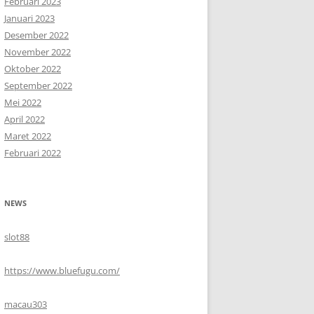
Februari 2023
Januari 2023
Desember 2022
November 2022
Oktober 2022
September 2022
Mei 2022
April 2022
Maret 2022
Februari 2022
NEWS
slot88
https://www.bluefugu.com/
macau303