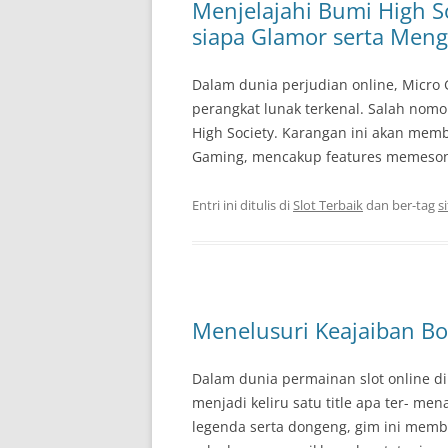
Menjelajahi Bumi High S
siapa Glamor serta Men
Dalam dunia perjudian online, Micro G
perangkat lunak terkenal. Salah nom
High Society. Karangan ini akan mem
Gaming, mencakup features memeson
Entri ini ditulis di
Slot Terbaik
dan ber-tag
s
Menelusuri Keajaiban B
Dalam dunia permainan slot online d
menjadi keliru satu title apa ter- me
legenda serta dongeng, gim ini memb