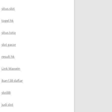
situs slot
togel hk
situs toto
slot gacor
result hk
Link Maxwin
ikan138 daftar
slot88
judi slot