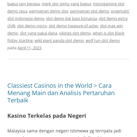
bagus jam berapa
,
merk slot pintu yang bagus
,
microgaming slot
demo zeus
,
permainan demo slot
,
permainan slot demo
,
pragmatic
slot indonesia demo
,
slot demo big bass bonanza
,
slot demo extra
chilli
,
slot demo micro
,
slot demo treasure of aztec
,
slot max win
demo
,
slot yang pakai dana
,
vikings slot demo
,
when is slot black
friday starting
,
wild giant panda slot demo
,
wolf run slot demo
pada
April 11, 2023
.
Classiest Casinos in the World > Cara
Menang Main dan Analisis Pertaruhan
Terbaik
Kasino Terkelas pada Negeri
Malaysia sama dengan negeri istimewa yg ternyata jadi