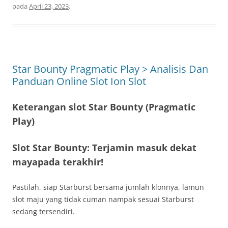
pada
April 23, 2023
.
Star Bounty Pragmatic Play > Analisis Dan
Panduan Online Slot Ion Slot
Keterangan slot Star Bounty (Pragmatic
Play)
Slot Star Bounty: Terjamin masuk dekat
mayapada terakhir!
Pastilah, siap Starburst bersama jumlah klonnya, lamun
slot maju yang tidak cuman nampak sesuai Starburst
sedang tersendiri.