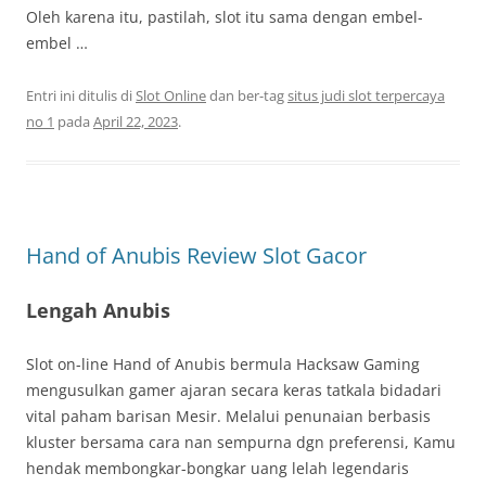
Oleh karena itu, pastilah, slot itu sama dengan embel-
embel …
Entri ini ditulis di
Slot Online
dan ber-tag
situs judi slot terpercaya
no 1
pada
April 22, 2023
.
Hand of Anubis Review Slot Gacor
Lengah Anubis
Slot on-line Hand of Anubis bermula Hacksaw Gaming
mengusulkan gamer ajaran secara keras tatkala bidadari
vital paham barisan Mesir. Melalui penunaian berbasis
kluster bersama cara nan sempurna dgn preferensi, Kamu
hendak membongkar-bongkar uang lelah legendaris