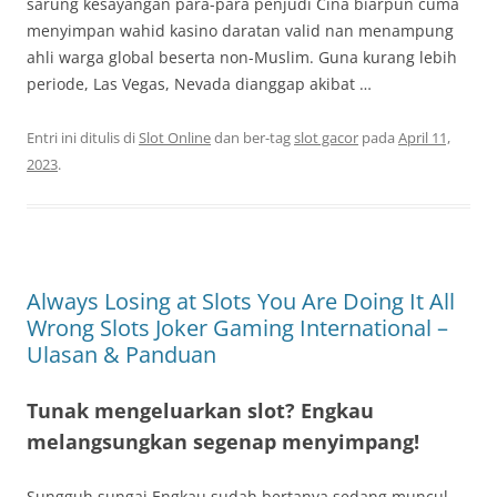
sarung kesayangan para-para penjudi Cina biarpun cuma
menyimpan wahid kasino daratan valid nan menampung
ahli warga global beserta non-Muslim. Guna kurang lebih
periode, Las Vegas, Nevada dianggap akibat …
Entri ini ditulis di
Slot Online
dan ber-tag
slot gacor
pada
April 11,
2023
.
Always Losing at Slots You Are Doing It All
Wrong Slots Joker Gaming International –
Ulasan & Panduan
Tunak mengeluarkan slot? Engkau
melangsungkan segenap menyimpang!
Sungguh sungai Engkau sudah bertanya sedang muncul