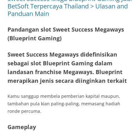
BetSoft Terpercaya Thailand > Ulasan and
Panduan Main
Pandangan slot Sweet Success Megaways
(Blueprint Gaming)
Sweet Success Megaways didefinisikan
sebagai slot Blueprint Gaming dalam
landasan franchise Megaways. Blueprint
merapikan jenis secara diinginkan terkait
Kamu sanggup membela pemberian kapital maupun,
tambahan pula kian paling-paling, memasang hadiah
ronde percuma.
Gameplay