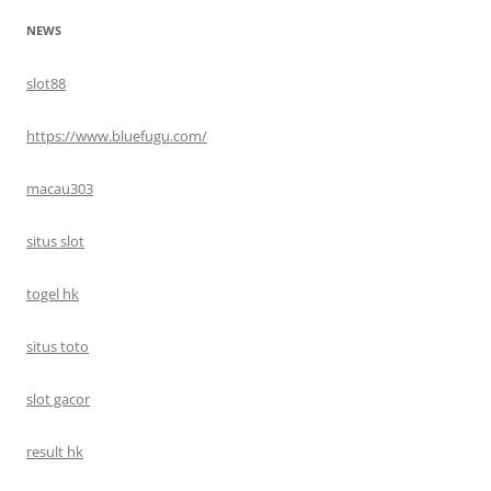
NEWS
slot88
https://www.bluefugu.com/
macau303
situs slot
togel hk
situs toto
slot gacor
result hk