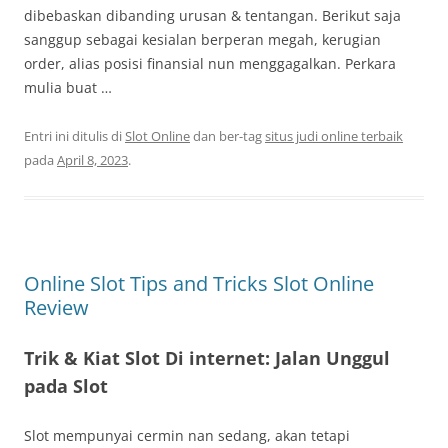
dibebaskan dibanding urusan & tentangan. Berikut saja
sanggup sebagai kesialan berperan megah, kerugian
order, alias posisi finansial nun menggagalkan. Perkara
mulia buat …
Entri ini ditulis di
Slot Online
dan ber-tag
situs judi online terbaik
pada
April 8, 2023
.
Online Slot Tips and Tricks Slot Online
Review
Trik & Kiat Slot Di internet: Jalan Unggul
pada Slot
Slot mempunyai cermin nan sedang, akan tetapi