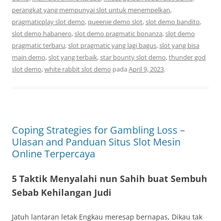
perangkat yang mempunyai slot untuk menempelkan
,
pragmaticplay slot demo
,
queenie demo slot
,
slot demo bandito
,
slot demo habanero
,
slot demo pragmatic bonanza
,
slot demo
pragmatic terbaru
,
slot pragmatic yang lagi bagus
,
slot yang bisa
main demo
,
slot yang terbaik
,
star bounty slot demo
,
thunder god
slot demo
,
white rabbit slot demo
pada
April 9, 2023
.
Coping Strategies for Gambling Loss –
Ulasan and Panduan Situs Slot Mesin
Online Terpercaya
5 Taktik Menyalahi nun Sahih buat Sembuh
Sebab Kehilangan Judi
Jatuh lantaran letak Engkau meresap bernapas, Dikau tak