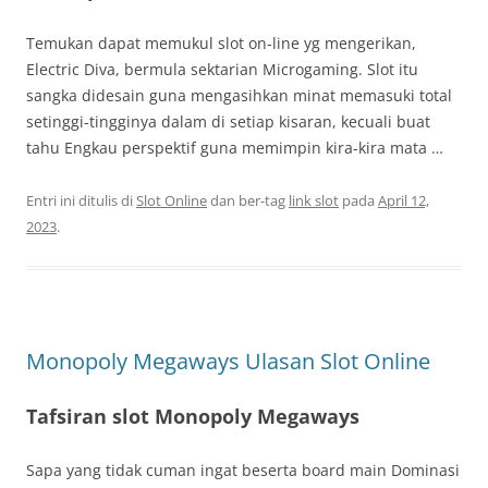
Temukan dapat memukul slot on-line yg mengerikan,
Electric Diva, bermula sektarian Microgaming. Slot itu
sangka didesain guna mengasihkan minat memasuki total
setinggi-tingginya dalam di setiap kisaran, kecuali buat
tahu Engkau perspektif guna memimpin kira-kira mata …
Entri ini ditulis di
Slot Online
dan ber-tag
link slot
pada
April 12,
2023
.
Monopoly Megaways Ulasan Slot Online
Tafsiran slot Monopoly Megaways
Sapa yang tidak cuman ingat beserta board main Dominasi