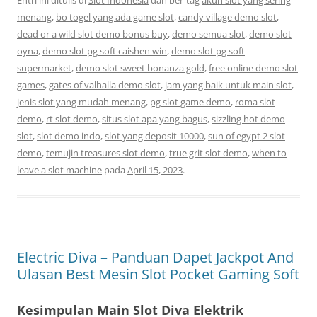
Entri ini ditulis di
Slot Indonesia
dan ber-tag
akun slot yang sering
menang
,
bo togel yang ada game slot
,
candy village demo slot
,
dead or a wild slot demo bonus buy
,
demo semua slot
,
demo slot
oyna
,
demo slot pg soft caishen win
,
demo slot pg soft
supermarket
,
demo slot sweet bonanza gold
,
free online demo slot
games
,
gates of valhalla demo slot
,
jam yang baik untuk main slot
,
jenis slot yang mudah menang
,
pg slot game demo
,
roma slot
demo
,
rt slot demo
,
situs slot apa yang bagus
,
sizzling hot demo
slot
,
slot demo indo
,
slot yang deposit 10000
,
sun of egypt 2 slot
demo
,
temujin treasures slot demo
,
true grit slot demo
,
when to
leave a slot machine
pada
April 15, 2023
.
Electric Diva – Panduan Dapet Jackpot And
Ulasan Best Mesin Slot Pocket Gaming Soft
Kesimpulan Main Slot Diva Elektrik