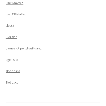
Link Maxwin
ikan138 daftar
slot88
judi slot
game slot penghasil uang
agen slot
slot online
Slot gacor