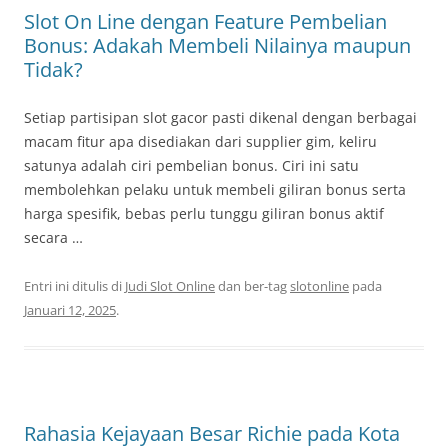
Slot On Line dengan Feature Pembelian
Bonus: Adakah Membeli Nilainya maupun
Tidak?
Setiap partisipan slot gacor pasti dikenal dengan berbagai
macam fitur apa disediakan dari supplier gim, keliru
satunya adalah ciri pembelian bonus. Ciri ini satu
membolehkan pelaku untuk membeli giliran bonus serta
harga spesifik, bebas perlu tunggu giliran bonus aktif
secara …
Entri ini ditulis di
Judi Slot Online
dan ber-tag
slotonline
pada
Januari 12, 2025
.
Rahasia Kejayaan Besar Richie pada Kota