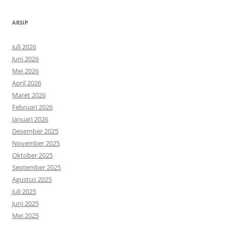
ARSIP
Juli 2026
Juni 2026
Mei 2026
April 2026
Maret 2026
Februari 2026
Januari 2026
Desember 2025
November 2025
Oktober 2025
September 2025
Agustus 2025
Juli 2025
Juni 2025
Mei 2025