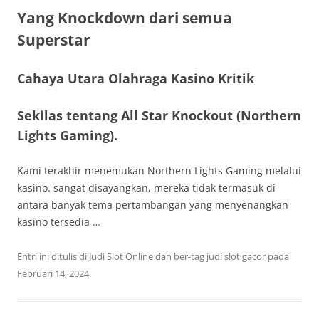
Yang Knockdown dari semua
Superstar
Cahaya Utara Olahraga Kasino Kritik
Sekilas tentang All Star Knockout (Northern
Lights Gaming).
Kami terakhir menemukan Northern Lights Gaming melalui
kasino. sangat disayangkan, mereka tidak termasuk di
antara banyak tema pertambangan yang menyenangkan
kasino tersedia …
Entri ini ditulis di
Judi Slot Online
dan ber-tag
judi slot gacor
pada
Februari 14, 2024
.