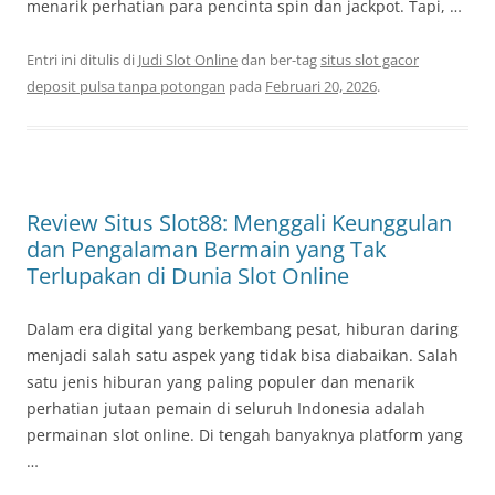
menarik perhatian para pencinta spin dan jackpot. Tapi, …
Entri ini ditulis di
Judi Slot Online
dan ber-tag
situs slot gacor
deposit pulsa tanpa potongan
pada
Februari 20, 2026
.
Review Situs Slot88: Menggali Keunggulan
dan Pengalaman Bermain yang Tak
Terlupakan di Dunia Slot Online
Dalam era digital yang berkembang pesat, hiburan daring
menjadi salah satu aspek yang tidak bisa diabaikan. Salah
satu jenis hiburan yang paling populer dan menarik
perhatian jutaan pemain di seluruh Indonesia adalah
permainan slot online. Di tengah banyaknya platform yang
…