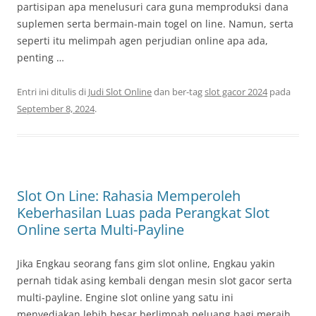
partisipan apa menelusuri cara guna memproduksi dana
suplemen serta bermain-main togel on line. Namun, serta
seperti itu melimpah agen perjudian online apa ada,
penting …
Entri ini ditulis di
Judi Slot Online
dan ber-tag
slot gacor 2024
pada
September 8, 2024
.
Slot On Line: Rahasia Memperoleh
Keberhasilan Luas pada Perangkat Slot
Online serta Multi-Payline
Jika Engkau seorang fans gim slot online, Engkau yakin
pernah tidak asing kembali dengan mesin slot gacor serta
multi-payline. Engine slot online yang satu ini
menyediakan lebih besar berlimpah peluang bagi meraih