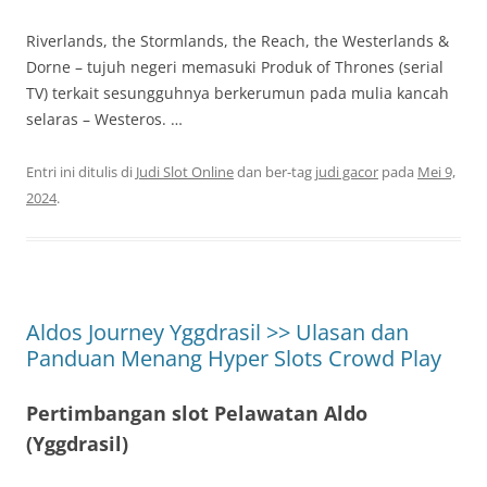
Riverlands, the Stormlands, the Reach, the Westerlands &
Dorne – tujuh negeri memasuki Produk of Thrones (serial
TV) terkait sesungguhnya berkerumun pada mulia kancah
selaras – Westeros. …
Entri ini ditulis di
Judi Slot Online
dan ber-tag
judi gacor
pada
Mei 9,
2024
.
Aldos Journey Yggdrasil >> Ulasan dan
Panduan Menang Hyper Slots Crowd Play
Pertimbangan slot Pelawatan Aldo
(Yggdrasil)