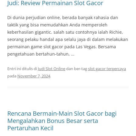
Judi: Review Permainan Slot Gacor
Di dunia perjudian online, berada banyak rahasia dan
taktik yang bisa memudahkan Anda memperoleh
keberhasilan gigantic. salah satu contohnya ialah Richie,
seorang pelaku handal apa selalu jaya di dalam melakukan
permainan game slot gacor pada Las Vegas. Bersama
pengetahuan bertahun-tahun, …
Entri ini ditulis di
Judi Slot Online
dan ber-tag
slot gacor terpercaya
pada
November 7, 2024
.
Rencana Bermain-Main Slot Gacor bagi
Mengalahkan Bonus Besar serta
Pertaruhan Kecil