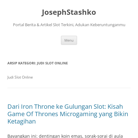
Langsung
ke
JosephStashko
isi
Portal Berita & Artikel Slot Terkini, Adukan Keberuntunganmu
Menu
ARSIP KATEGORI:
JUDI SLOT ONLINE
Judi Slot Online
Dari Iron Throne ke Gulungan Slot: Kisah
Game Of Thrones Microgaming yang Bikin
Ketagihan
Bayangkan ini: dentingan koin emas, sorak-sorai di aula