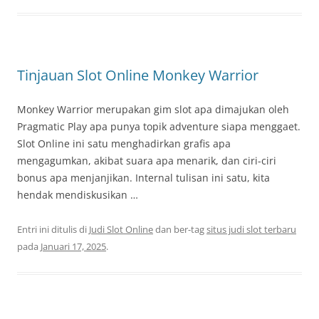
Tinjauan Slot Online Monkey Warrior
Monkey Warrior merupakan gim slot apa dimajukan oleh
Pragmatic Play apa punya topik adventure siapa menggaet.
Slot Online ini satu menghadirkan grafis apa
mengagumkan, akibat suara apa menarik, dan ciri-ciri
bonus apa menjanjikan. Internal tulisan ini satu, kita
hendak mendiskusikan …
Entri ini ditulis di
Judi Slot Online
dan ber-tag
situs judi slot terbaru
pada
Januari 17, 2025
.