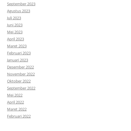
September 2023
Agustus 2023
Juli 2023
Juni 2023
Mei 2023
April 2023
Maret 2023
Februari 2023
Januari 2023
Desember 2022
November 2022
Oktober 2022
September 2022
Mei 2022
April 2022
Maret 2022
Februari 2022