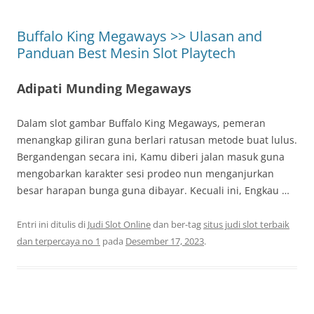
Buffalo King Megaways >> Ulasan and
Panduan Best Mesin Slot Playtech
Adipati Munding Megaways
Dalam slot gambar Buffalo King Megaways, pemeran
menangkap giliran guna berlari ratusan metode buat lulus.
Bergandengan secara ini, Kamu diberi jalan masuk guna
mengobarkan karakter sesi prodeo nun menganjurkan
besar harapan bunga guna dibayar. Kecuali ini, Engkau …
Entri ini ditulis di
Judi Slot Online
dan ber-tag
situs judi slot terbaik
dan terpercaya no 1
pada
Desember 17, 2023
.