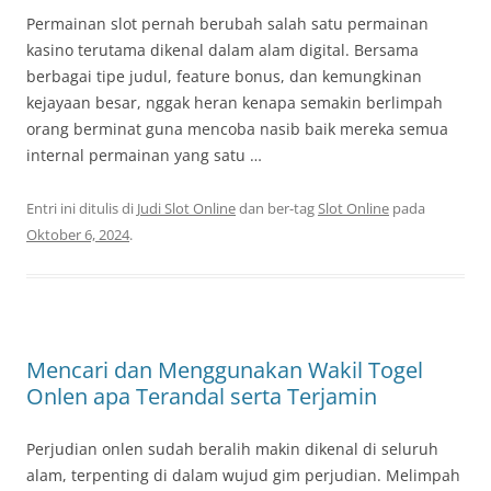
Permainan slot pernah berubah salah satu permainan
kasino terutama dikenal dalam alam digital. Bersama
berbagai tipe judul, feature bonus, dan kemungkinan
kejayaan besar, nggak heran kenapa semakin berlimpah
orang berminat guna mencoba nasib baik mereka semua
internal permainan yang satu …
Entri ini ditulis di
Judi Slot Online
dan ber-tag
Slot Online
pada
Oktober 6, 2024
.
Mencari dan Menggunakan Wakil Togel
Onlen apa Terandal serta Terjamin
Perjudian onlen sudah beralih makin dikenal di seluruh
alam, terpenting di dalam wujud gim perjudian. Melimpah