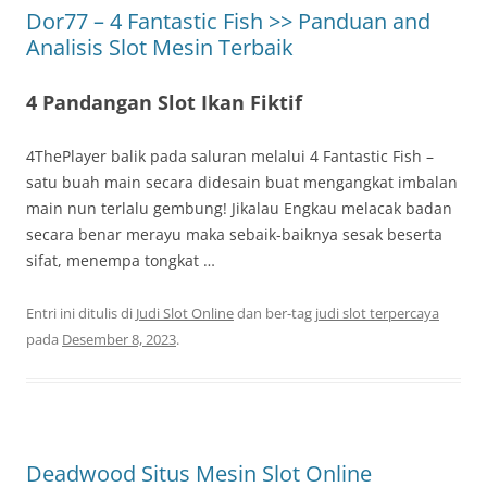
Dor77 – 4 Fantastic Fish >> Panduan and
Analisis Slot Mesin Terbaik
4 Pandangan Slot Ikan Fiktif
4ThePlayer balik pada saluran melalui 4 Fantastic Fish –
satu buah main secara didesain buat mengangkat imbalan
main nun terlalu gembung! Jikalau Engkau melacak badan
secara benar merayu maka sebaik-baiknya sesak beserta
sifat, menempa tongkat …
Entri ini ditulis di
Judi Slot Online
dan ber-tag
judi slot terpercaya
pada
Desember 8, 2023
.
Deadwood Situs Mesin Slot Online