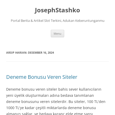
Langsung
ke
JosephStashko
isi
Portal Berita & Artikel Slot Terkini, Adukan Keberuntunganmu
Menu
ARSIP HARIAN:
DESEMBER 16, 2024
Deneme Bonusu Veren Siteler
Deneme bonusu veren siteler bahis sever kullanıcıların
yeni üyelik oluşturmaları adına bedava tanımlanan
deneme bonusunu veren sitelerdir. Bu siteler, 100 TL'den
1000 TL'ye kadar çeşitli miktarlarda deneme bonusu
almanızı sağlar, ve bedava kazanç elde etme şansı