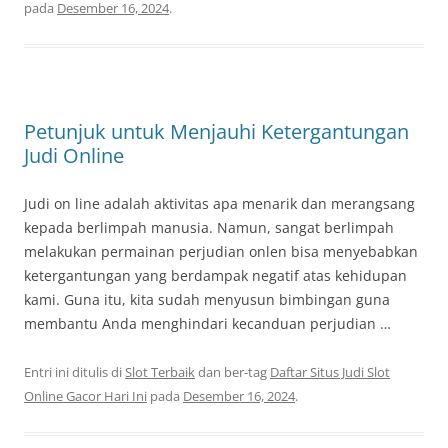
pada
Desember 16, 2024
.
Petunjuk untuk Menjauhi Ketergantungan
Judi Online
Judi on line adalah aktivitas apa menarik dan merangsang
kepada berlimpah manusia. Namun, sangat berlimpah
melakukan permainan perjudian onlen bisa menyebabkan
ketergantungan yang berdampak negatif atas kehidupan
kami. Guna itu, kita sudah menyusun bimbingan guna
membantu Anda menghindari kecanduan perjudian …
Entri ini ditulis di
Slot Terbaik
dan ber-tag
Daftar Situs Judi Slot
Online Gacor Hari Ini
pada
Desember 16, 2024
.