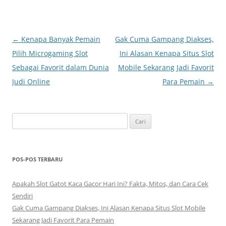
Navigasi
←
Kenapa Banyak Pemain
Gak Cuma Gampang Diakses,
Tulisan
Pilih Microgaming Slot
Ini Alasan Kenapa Situs Slot
Sebagai Favorit dalam Dunia
Mobile Sekarang Jadi Favorit
Judi Online
Para Pemain
→
Cari
untuk:
POS-POS TERBARU
Apakah Slot Gatot Kaca Gacor Hari Ini? Fakta, Mitos, dan Cara Cek
Sendiri
Gak Cuma Gampang Diakses, Ini Alasan Kenapa Situs Slot Mobile
Sekarang Jadi Favorit Para Pemain