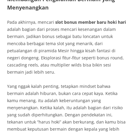
Menyenangkan
Pada akhirnya, mencari
slot bonus member baru hoki hari
adalah bagian dari proses mencari kesenangan dalam
bermain. Jadikan bonus sebagai batu loncatan untuk
mencoba berbagai tema slot yang menarik, dari
petualangan di piramida Mesir hingga kisah fantasi di
negeri dongeng. Eksplorasi fitur-fitur seperti bonus round,
cascading reels, atau multiplier wilds bisa bikin sesi
bermain jadi lebih seru.
Yang nggak kalah penting, tetapkan mindset bahwa
bermain adalah hiburan, bukan cara cepat kaya. Ketika
kamu menang, itu adalah keberuntungan yang
menyenangkan. Ketika kalah, itu adalah bagian dari risiko
yang sudah diperhitungkan. Dengan pendekatan ini,
tekanan untuk “harus hoki” akan berkurang, dan kamu bisa
membuat keputusan bermain dengan kepala yang lebih