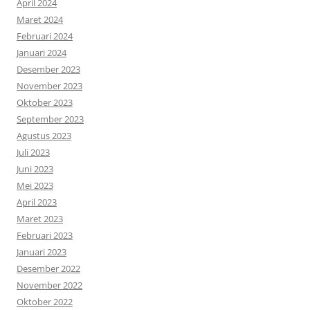
April 2024
Maret 2024
Februari 2024
Januari 2024
Desember 2023
November 2023
Oktober 2023
September 2023
Agustus 2023
Juli 2023
Juni 2023
Mei 2023
April 2023
Maret 2023
Februari 2023
Januari 2023
Desember 2022
November 2022
Oktober 2022