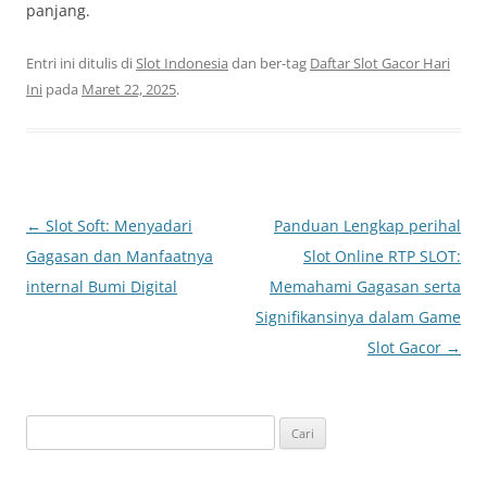
panjang.
Entri ini ditulis di
Slot Indonesia
dan ber-tag
Daftar Slot Gacor Hari
Ini
pada
Maret 22, 2025
.
Navigasi
←
Slot Soft: Menyadari
Panduan Lengkap perihal
Tulisan
Gagasan dan Manfaatnya
Slot Online RTP SLOT:
internal Bumi Digital
Memahami Gagasan serta
Signifikansinya dalam Game
Slot Gacor
→
Cari
untuk: