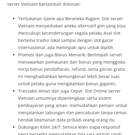
server Vietnam bertambah diminati:
Tentukanan Game apa Beraneka Ragam: Slot server
Vietnam menyediakan aneka alternatif gim yang bisa
mencukupi kecenderungan segala pelaku.Asal slot
bertema tradisi lokal sampai dengan slot gacor
internasional, ada melimpah opsi untuk dipilih.
Promosi dan juga Bonus Menarik: Berlimpah server
menawarkan pemasaran dan bonus yang menggoda,
mirip bonus pendaftaran, refund, serta giliran gratis.
Ini menghadiahkan kemungkinan lebih besar luas
untuk pelaku guna mengalahkan bonus gigantic.
Transaksi Aman dan juga Cepat: Slot Online server
Vietnam umumnya diperlengkapi serta sistem
pembayaran yang aman, memudahkan pemain untuk
menjalankan tabungan dan pencabutan tanpa cemas
hendak keamanan data pribadi orang-orang itu.
Dukungan Klien 24/7: Service klien siapa responsif
serta bersedia memudahkan bila saja adalah salah