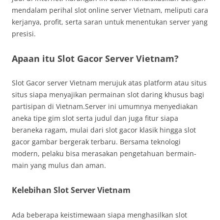
mendalam perihal slot online server Vietnam, meliputi cara
kerjanya, profit, serta saran untuk menentukan server yang
presisi.
Apaan itu Slot Gacor Server Vietnam?
Slot Gacor server Vietnam merujuk atas platform atau situs
situs siapa menyajikan permainan slot daring khusus bagi
partisipan di Vietnam.Server ini umumnya menyediakan
aneka tipe gim slot serta judul dan juga fitur siapa
beraneka ragam, mulai dari slot gacor klasik hingga slot
gacor gambar bergerak terbaru. Bersama teknologi
modern, pelaku bisa merasakan pengetahuan bermain-
main yang mulus dan aman.
Kelebihan Slot Server Vietnam
Ada beberapa keistimewaan siapa menghasilkan slot