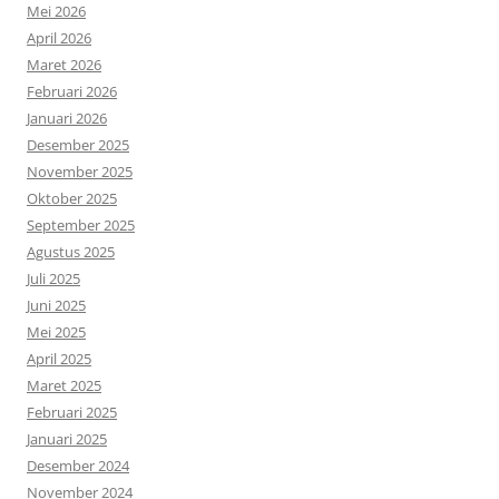
Mei 2026
April 2026
Maret 2026
Februari 2026
Januari 2026
Desember 2025
November 2025
Oktober 2025
September 2025
Agustus 2025
Juli 2025
Juni 2025
Mei 2025
April 2025
Maret 2025
Februari 2025
Januari 2025
Desember 2024
November 2024