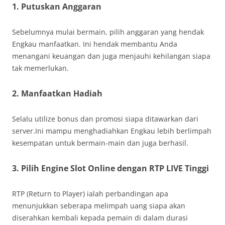
1. Putuskan Anggaran
Sebelumnya mulai bermain, pilih anggaran yang hendak
Engkau manfaatkan. Ini hendak membantu Anda
menangani keuangan dan juga menjauhi kehilangan siapa
tak memerlukan.
2. Manfaatkan Hadiah
Selalu utilize bonus dan promosi siapa ditawarkan dari
server.Ini mampu menghadiahkan Engkau lebih berlimpah
kesempatan untuk bermain-main dan juga berhasil.
3. Pilih Engine Slot Online dengan RTP LIVE Tinggi
RTP (Return to Player) ialah perbandingan apa
menunjukkan seberapa melimpah uang siapa akan
diserahkan kembali kepada pemain di dalam durasi