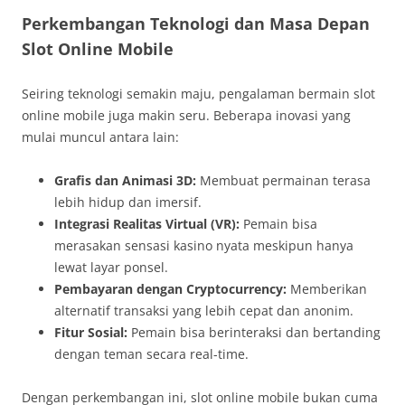
Perkembangan Teknologi dan Masa Depan
Slot Online Mobile
Seiring teknologi semakin maju, pengalaman bermain slot
online mobile juga makin seru. Beberapa inovasi yang
mulai muncul antara lain:
Grafis dan Animasi 3D:
Membuat permainan terasa
lebih hidup dan imersif.
Integrasi Realitas Virtual (VR):
Pemain bisa
merasakan sensasi kasino nyata meskipun hanya
lewat layar ponsel.
Pembayaran dengan Cryptocurrency:
Memberikan
alternatif transaksi yang lebih cepat dan anonim.
Fitur Sosial:
Pemain bisa berinteraksi dan bertanding
dengan teman secara real-time.
Dengan perkembangan ini, slot online mobile bukan cuma