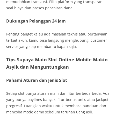
memudahkan transaksi. Pilih platform yang transparan
soal biaya dan proses pencairan dana.
Dukungan Pelanggan 24 Jam
Penting banget kalau ada masalah teknis atau pertanyaan
terkait akun, kamu bisa langsung menghubungi customer
service yang siap membantu kapan saja.
Tips Supaya Main Slot Online Mobile Makin
Asyik dan Menguntungkan
Pahami Aturan dan Jenis Slot
Setiap slot punya aturan main dan fitur berbeda-beda. Ada
yang punya paylines banyak, fitur bonus unik, atau jackpot
progresif. Luangkan waktu untuk membaca panduan dan
mencoba mode demo sebelum taruhan uang asli.