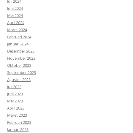
Juli 2024
Juni 2024
Mei 2024
April 2024
Maret 2024
Februari 2024
Januari 2024
Desember 2023
November 2023
Oktober 2023
September 2023
Agustus 2023
Juli 2023
Juni 2023
Mei 2023
April 2023
Maret 2023
Februari 2023
Januari 2023