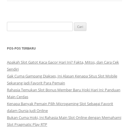
Cari
untuk:
POS-POS TERBARU
Apakah Slot Gatot Kaca Gacor Hari Ini? Fakta, Mitos, dan Cara Cek
Sendiri
Gak Cuma Gampang Diakses, Ini Alasan Kenapa Situs Slot Mobile
Sekarang Jadi Favorit Para Pemain
Rahasia Temukan Slot Bonus Member Baru Hoki Hari Ini: Panduan
Main Cerdas
Kenapa Banyak Pemain Pilih Microgaming Slot Sebagai Favorit
dalam Dunia Judi Online
Bukan Cuma Hoki, Ini Rahasia Main Slot Online dengan Memahami
Slot Pragmatic Play RTP