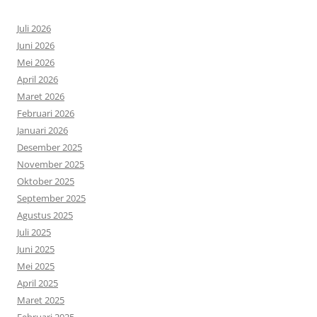
Juli 2026
Juni 2026
Mei 2026
April 2026
Maret 2026
Februari 2026
Januari 2026
Desember 2025
November 2025
Oktober 2025
September 2025
Agustus 2025
Juli 2025
Juni 2025
Mei 2025
April 2025
Maret 2025