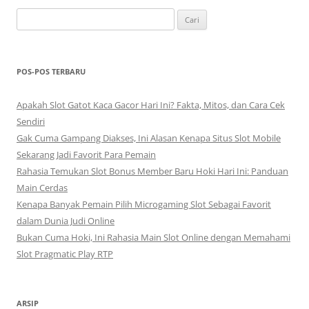
Cari
untuk:
POS-POS TERBARU
Apakah Slot Gatot Kaca Gacor Hari Ini? Fakta, Mitos, dan Cara Cek
Sendiri
Gak Cuma Gampang Diakses, Ini Alasan Kenapa Situs Slot Mobile
Sekarang Jadi Favorit Para Pemain
Rahasia Temukan Slot Bonus Member Baru Hoki Hari Ini: Panduan
Main Cerdas
Kenapa Banyak Pemain Pilih Microgaming Slot Sebagai Favorit
dalam Dunia Judi Online
Bukan Cuma Hoki, Ini Rahasia Main Slot Online dengan Memahami
Slot Pragmatic Play RTP
ARSIP