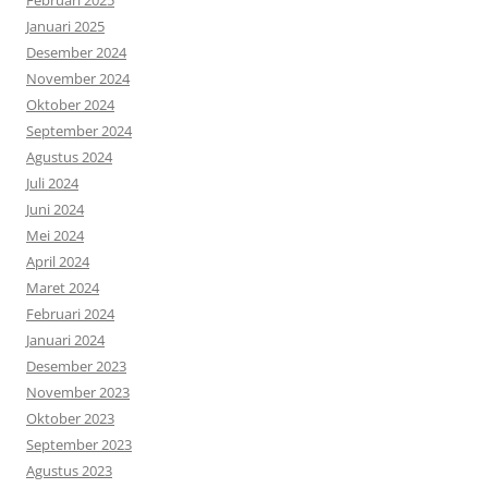
Februari 2025
Januari 2025
Desember 2024
November 2024
Oktober 2024
September 2024
Agustus 2024
Juli 2024
Juni 2024
Mei 2024
April 2024
Maret 2024
Februari 2024
Januari 2024
Desember 2023
November 2023
Oktober 2023
September 2023
Agustus 2023