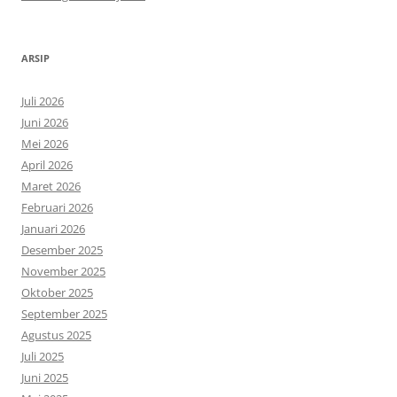
ARSIP
Juli 2026
Juni 2026
Mei 2026
April 2026
Maret 2026
Februari 2026
Januari 2026
Desember 2025
November 2025
Oktober 2025
September 2025
Agustus 2025
Juli 2025
Juni 2025