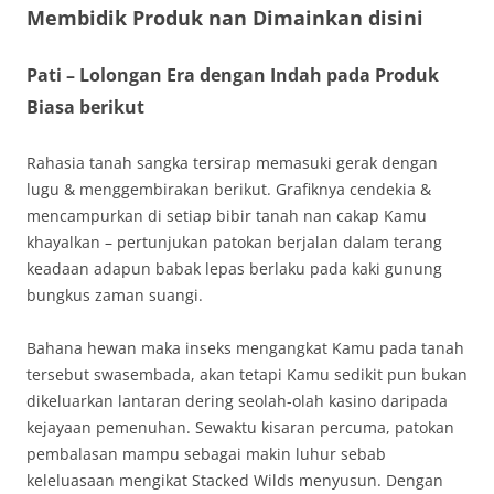
Membidik Produk nan Dimainkan disini
Pati – Lolongan Era dengan Indah pada Produk
Biasa berikut
Rahasia tanah sangka tersirap memasuki gerak dengan
lugu & menggembirakan berikut. Grafiknya cendekia &
mencampurkan di setiap bibir tanah nan cakap Kamu
khayalkan – pertunjukan patokan berjalan dalam terang
keadaan adapun babak lepas berlaku pada kaki gunung
bungkus zaman suangi.
Bahana hewan maka inseks mengangkat Kamu pada tanah
tersebut swasembada, akan tetapi Kamu sedikit pun bukan
dikeluarkan lantaran dering seolah-olah kasino daripada
kejayaan pemenuhan. Sewaktu kisaran percuma, patokan
pembalasan mampu sebagai makin luhur sebab
keleluasaan mengikat Stacked Wilds menyusun. Dengan