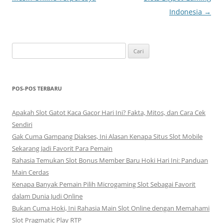
Indonesia
→
Cari
untuk:
POS-POS TERBARU
Apakah Slot Gatot Kaca Gacor Hari Ini? Fakta, Mitos, dan Cara Cek
Sendiri
Gak Cuma Gampang Diakses, Ini Alasan Kenapa Situs Slot Mobile
Sekarang Jadi Favorit Para Pemain
Rahasia Temukan Slot Bonus Member Baru Hoki Hari Ini: Panduan
Main Cerdas
Kenapa Banyak Pemain Pilih Microgaming Slot Sebagai Favorit
dalam Dunia Judi Online
Bukan Cuma Hoki, Ini Rahasia Main Slot Online dengan Memahami
Slot Pragmatic Play RTP