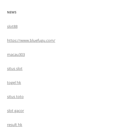
NEWS
slot88
https://www.bluefugu.com/
macau303
situs slot
togel hk
situs toto
slot gacor
result hk