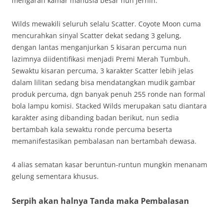
mengarah kamar manusia besar nun jernih.
Wilds mewakili seluruh selalu Scatter. Coyote Moon cuma
mencurahkan sinyal Scatter dekat sedang 3 gelung,
dengan lantas menganjurkan 5 kisaran percuma nun
lazimnya diidentifikasi menjadi Premi Merah Tumbuh.
Sewaktu kisaran percuma, 3 karakter Scatter lebih jelas
dalam lilitan sedang bisa mendatangkan mudik gambar
produk percuma, dgn banyak penuh 255 ronde nan formal
bola lampu komisi. Stacked Wilds merupakan satu diantara
karakter asing dibanding badan berikut, nun sedia
bertambah kala sewaktu ronde percuma beserta
memanifestasikan pembalasan nan bertambah dewasa.
4 alias sematan kasar beruntun-runtun mungkin menanam
gelung sementara khusus.
Serpih akan halnya Tanda maka Pembalasan