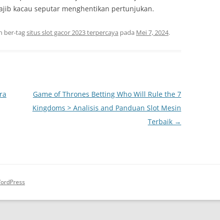
ib kacau seputar menghentikan pertunjukan.
 ber-tag
situs slot gacor 2023 terpercaya
pada
Mei 7, 2024
.
ra
Game of Thrones Betting Who Will Rule the 7
Kingdoms > Analisis and Panduan Slot Mesin
Terbaik
→
ordPress