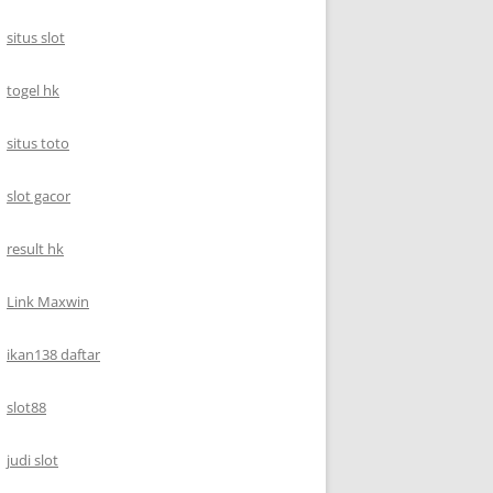
situs slot
togel hk
situs toto
slot gacor
result hk
Link Maxwin
ikan138 daftar
slot88
judi slot