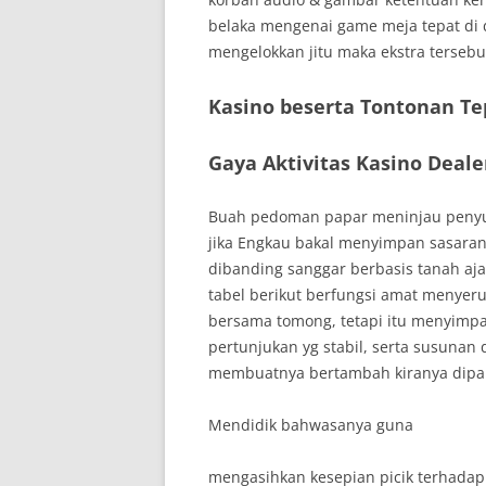
belaka mengenai game meja tepat di d
mengelokkan jitu maka ekstra tersebu
Kasino beserta Tontonan Te
Gaya Aktivitas Kasino Dealer
Buah pedoman papar meninjau penyup
jika Engkau bakal menyimpan sasaran
dibanding sanggar berbasis tanah aja
tabel berikut berfungsi amat menyeru
bersama tomong, tetapi itu menyimpa
pertunjukan yg stabil, serta susunan
membuatnya bertambah kiranya dip
Mendidik bahwasanya guna
mengasihkan kesepian picik terhadap 