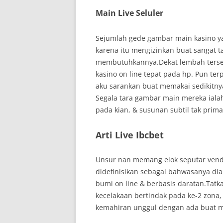
Main Live Seluler
Sejumlah gede gambar main kasino yan
karena itu mengizinkan buat sangat 
membutuhkannya.Dekat lembah tersebu
kasino on line tepat pada hp. Pun te
aku sarankan buat memakai sedikitnya
Segala tara gambar main mereka iala
pada kian, & susunan subtil tak prima
Arti Live Ibcbet
Unsur nan memang elok seputar vendor
didefinisikan sebagai bahwasanya di
bumi on line & berbasis daratan.Tatk
kecelakaan bertindak pada ke-2 zona
kemahiran unggul dengan ada buat m