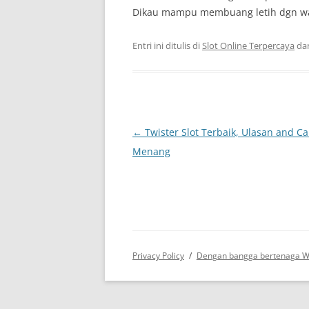
Dikau mampu membuang letih dgn waj
Entri ini ditulis di
Slot Online Terpercaya
dan
Navigasi
←
Twister Slot Terbaik, Ulasan and Ca
Tulisan
Menang
Privacy Policy
Dengan bangga bertenaga W