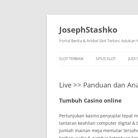
Langsung
ke
isi
JosephStashko
Portal Berita & Artikel Slot Terkini, Aduk
SLOT TERBAIK
SITUS SLOT
JUDI 
Live >> Panduan dan Anal
Tumbuh Casino online
Pertunjukan kasino penyuplai tepat
lantaran keahlian computer digital &
Jumlah mainan meja memutar tersoho
korban audio & gambar ketentuan kera