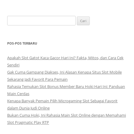
Cari
untuk:
POS-POS TERBARU
Apakah Slot Gatot Kaca Gacor Hari Ini? Fakta, Mitos, dan Cara Cek
Sendiri
Gak Cuma Gampang Diakses, Ini Alasan Kenapa Situs Slot Mobile
Sekarang Jadi Favorit Para Pemain
Rahasia Temukan Slot Bonus Member Baru Hoki Hari Ini: Panduan
Main Cerdas
Kenapa Banyak Pemain Pilih Microgaming Slot Sebagai Favorit
dalam Dunia Judi Online
Bukan Cuma Hoki, Ini Rahasia Main Slot Online dengan Memahami
Slot Pragmatic Play RTP