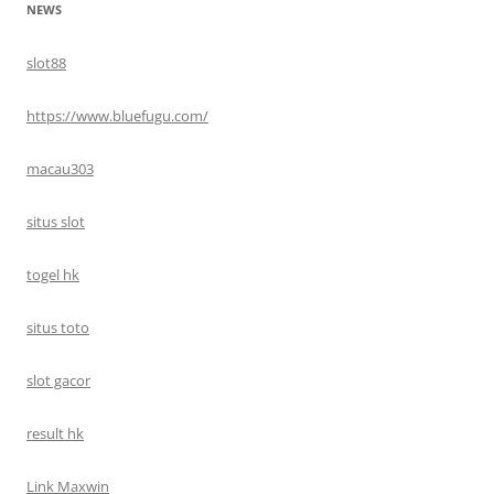
NEWS
slot88
https://www.bluefugu.com/
macau303
situs slot
togel hk
situs toto
slot gacor
result hk
Link Maxwin