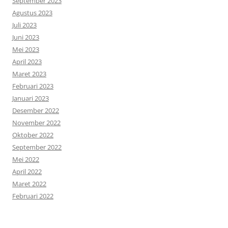
September 2023
Agustus 2023
Juli 2023
Juni 2023
Mei 2023
April 2023
Maret 2023
Februari 2023
Januari 2023
Desember 2022
November 2022
Oktober 2022
September 2022
Mei 2022
April 2022
Maret 2022
Februari 2022