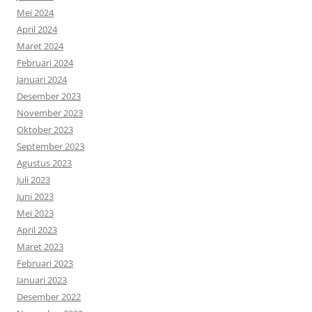
Mei 2024
April 2024
Maret 2024
Februari 2024
Januari 2024
Desember 2023
November 2023
Oktober 2023
September 2023
Agustus 2023
Juli 2023
Juni 2023
Mei 2023
April 2023
Maret 2023
Februari 2023
Januari 2023
Desember 2022