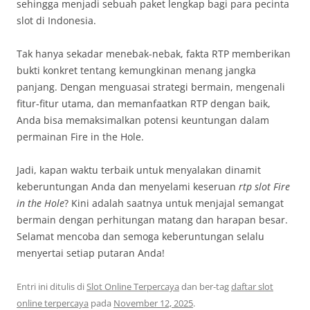
sehingga menjadi sebuah paket lengkap bagi para pecinta
slot di Indonesia.
Tak hanya sekadar menebak-nebak, fakta RTP memberikan
bukti konkret tentang kemungkinan menang jangka
panjang. Dengan menguasai strategi bermain, mengenali
fitur-fitur utama, dan memanfaatkan RTP dengan baik,
Anda bisa memaksimalkan potensi keuntungan dalam
permainan Fire in the Hole.
Jadi, kapan waktu terbaik untuk menyalakan dinamit
keberuntungan Anda dan menyelami keseruan
rtp slot Fire
in the Hole
? Kini adalah saatnya untuk menjajal semangat
bermain dengan perhitungan matang dan harapan besar.
Selamat mencoba dan semoga keberuntungan selalu
menyertai setiap putaran Anda!
Entri ini ditulis di
Slot Online Terpercaya
dan ber-tag
daftar slot
online terpercaya
pada
November 12, 2025
.