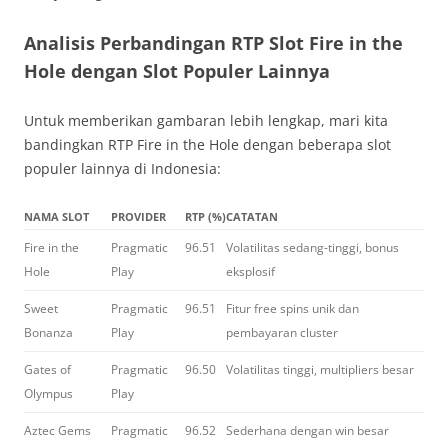
Analisis Perbandingan RTP Slot Fire in the
Hole dengan Slot Populer Lainnya
Untuk memberikan gambaran lebih lengkap, mari kita
bandingkan RTP Fire in the Hole dengan beberapa slot
populer lainnya di Indonesia:
NAMA SLOT
PROVIDER
RTP (%)
CATATAN
Fire in the
Pragmatic
96.51
Volatilitas sedang-tinggi, bonus
Hole
Play
eksplosif
Sweet
Pragmatic
96.51
Fitur free spins unik dan
Bonanza
Play
pembayaran cluster
Gates of
Pragmatic
96.50
Volatilitas tinggi, multipliers besar
Olympus
Play
Aztec Gems
Pragmatic
96.52
Sederhana dengan win besar