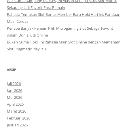
Gak Cuma Gampang Diakses, Ini Alasan Kenapa Situs Slot Mobile
Sekarang Jadi Favorit Para Pemain
Rahasia Temukan Slot Bonus Member Baru Hoki Hari Ini: Panduan
Main Cerdas
Kenapa Banyak Pemain Pilih Microgaming Slot Sebagai Favorit
dalam Dunia Judi Online
Bukan Cuma Hoki, Ini Rahasia Main Slot Online dengan Memahami
Slot Pragmatic Play RTP
ARSIP
Juli 2026
Juni 2026
Mei 2026
April 2026
Maret 2026
Februari 2026
Januari 2026