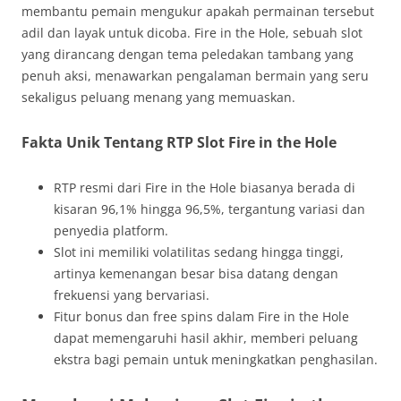
membantu pemain mengukur apakah permainan tersebut
adil dan layak untuk dicoba. Fire in the Hole, sebuah slot
yang dirancang dengan tema peledakan tambang yang
penuh aksi, menawarkan pengalaman bermain yang seru
sekaligus peluang menang yang memuaskan.
Fakta Unik Tentang RTP Slot Fire in the Hole
RTP resmi dari Fire in the Hole biasanya berada di
kisaran 96,1% hingga 96,5%, tergantung variasi dan
penyedia platform.
Slot ini memiliki volatilitas sedang hingga tinggi,
artinya kemenangan besar bisa datang dengan
frekuensi yang bervariasi.
Fitur bonus dan free spins dalam Fire in the Hole
dapat memengaruhi hasil akhir, memberi peluang
ekstra bagi pemain untuk meningkatkan penghasilan.