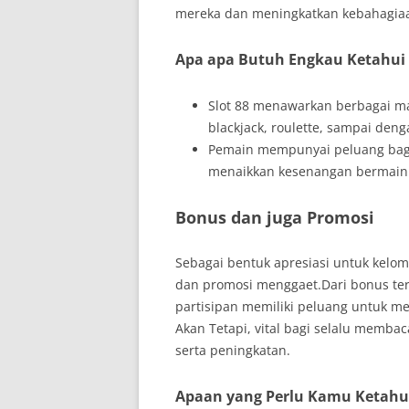
mereka dan meningkatkan kebahagiaa
Apa apa Butuh Engkau Ketahui p
Slot 88 menawarkan berbagai ma
blackjack, roulette, sampai den
Pemain mempunyai peluang bagi
menaikkan kesenangan bermain j
Bonus dan juga Promosi
Sebagai bentuk apresiasi untuk kelo
dan promosi menggaet.Dari bonus ter
partisipan memiliki peluang untuk me
Akan Tetapi, vital bagi selalu membac
serta peningkatan.
Apaan yang Perlu Kamu Ketahu