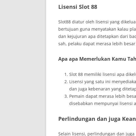
Lisensi Slot 88
Slot88 diatur oleh lisensi yang dikel
bertujuan guna menyatakan kalau pla
dan kejujuran apa ditetapkan dari b
sah, pelaku dapat merasa lebih besar
Apa apa Memerlukan Kamu Tahu 
Slot 88 memiliki lisensi apa di
Lisensi yang satu ini menyedia
dan juga kebenaran yang diteta
Pemain dapat merasa lebih besa
disebabkan mempunyai lisensi a
Perlindungan dan juga Kea
Selain lisensi, perlindungan dan juga