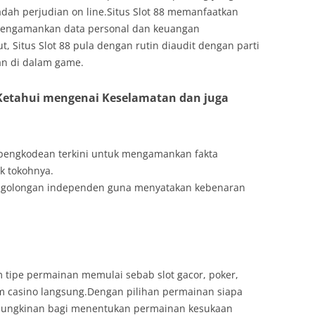
dah perjudian on line.Situs Slot 88 memanfaatkan
mengamankan data personal dan keuangan
, Situs Slot 88 pula dengan rutin diaudit dengan parti
n di dalam game.
etahui mengenai Keselamatan dan juga
i pengkodean terkini untuk mengamankan fakta
k tokohnya.
leh golongan independen guna menyatakan kebenaran
ipe permainan memulai sebab slot gacor, poker,
im casino langsung.Dengan pilihan permainan siapa
ungkinan bagi menentukan permainan kesukaan