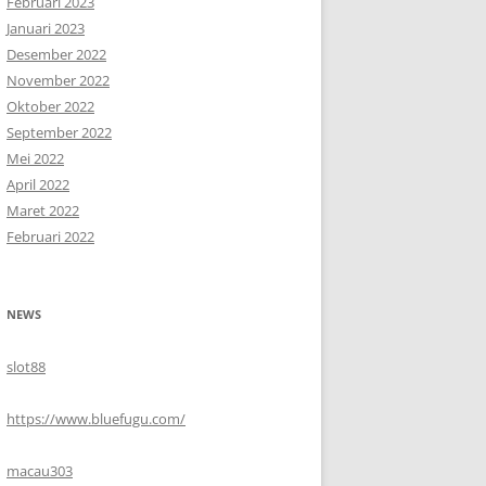
Februari 2023
Januari 2023
Desember 2022
November 2022
Oktober 2022
September 2022
Mei 2022
April 2022
Maret 2022
Februari 2022
NEWS
slot88
https://www.bluefugu.com/
macau303