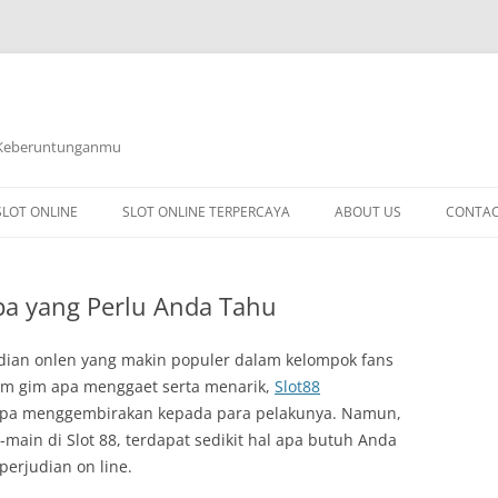
an Keberuntunganmu
SLOT ONLINE
SLOT ONLINE TERPERCAYA
ABOUT US
CONTAC
Apa yang Perlu Anda Tahu
udian onlen yang makin populer dalam kelompok fans
m gim apa menggaet serta menarik,
Slot88
pa menggembirakan kepada para pelakunya. Namun,
ain di Slot 88, terdapat sedikit hal apa butuh Anda
 perjudian on line.