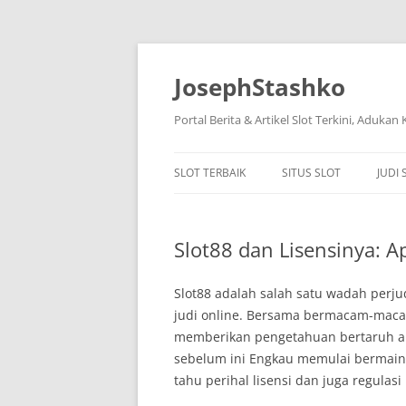
Langsung
ke
isi
JosephStashko
Portal Berita & Artikel Slot Terkini, Aduk
SLOT TERBAIK
SITUS SLOT
JUDI 
Slot88 dan Lisensinya: 
Slot88 adalah salah satu wadah perj
judi online. Bersama bermacam-maca
memberikan pengetahuan bertaruh a
sebelum ini Engkau memulai bermain-m
tahu perihal lisensi dan juga regulasi