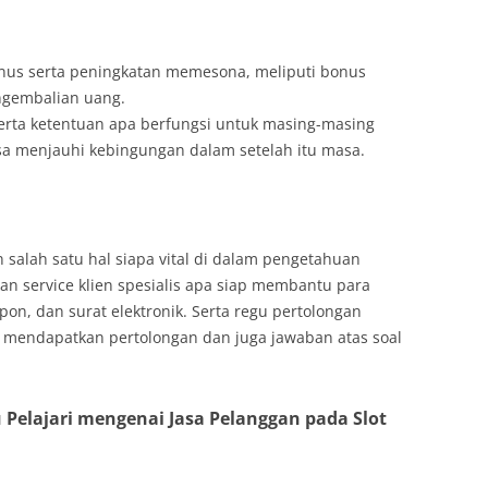
nus serta peningkatan memesona, meliputi bonus
ngembalian uang.
rta ketentuan apa berfungsi untuk masing-masing
sa menjauhi kebingungan dalam setelah itu masa.
salah satu hal siapa vital di dalam pengetahuan
an service klien spesialis apa siap membantu para
pon, dan surat elektronik. Serta regu pertolongan
a mendapatkan pertolongan dan juga jawaban atas soal
elajari mengenai Jasa Pelanggan pada Slot