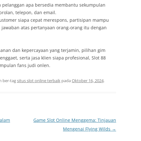
an pelanggan apa bersedia membantu sekumpulan
rolan, telepon, dan email.
ustomer siapa cepat merespons, partisipan mampu
jawaban atas pertanyaan orang-orang itu dengan
manan dan kepercayaan yang terjamin, pilihan gim
gaet, serta jasa klien siapa profesional, Slot 88
mpulan fans judi onlen.
 ber-tag
situs slot online terbaik
pada
Oktober 16, 2024
.
dalam
Game Slot Online Menggema: Tinjauan
Mengenai Flying Wilds
→