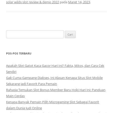
solar wilds slot review & demo 2022
pada
Maret 14, 2023
.
Cari
untuk:
POS-POS TERBARU
Apakah Slot Gatot Kaca Gacor Hari Ini? Fakta, Mitos, dan Cara Cek
Sendiri
Gak Cuma Gampang Diakses, Ini Alasan Kenapa Situs Slot Mobile
Sekarang Jadi Favorit Para Pemain
Rahasia Temukan Slot Bonus Member Baru Hoki Hari Ini: Panduan
Main Cerdas
Kenapa Banyak Pemain Pilih Microgaming Slot Sebagai Favorit
dalam Dunia Judi Online