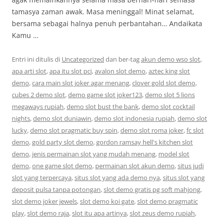
tamasya zaman awak. Masa meninggal! Minat selamat,
bersama sebagai halnya penuh perbantahan… Andaikata
Kamu …
Entri ini ditulis di
Uncategorized
dan ber-tag
akun demo wso slot
,
apa arti slot
,
apa itu slot pci
,
avalon slot demo
,
aztec king slot
demo
,
cara main slot joker agar menang
,
clover gold slot demo
,
cubes 2 demo slot
,
demo game slot joker123
,
demo slot 5 lions
megaways rupiah
,
demo slot bust the bank
,
demo slot cocktail
nights
,
demo slot duniawin
,
demo slot indonesia rupiah
,
demo slot
lucky
,
demo slot pragmatic buy spin
,
demo slot roma joker
,
fc slot
demo
,
gold party slot demo
,
gordon ramsay hell's kitchen slot
demo
,
jenis permainan slot yang mudah menang
,
model slot
demo
,
one game slot demo
,
permainan slot akun demo
,
situs judi
slot yang terpercaya
,
situs slot yang ada demo nya
,
situs slot yang
deposit pulsa tanpa potongan
,
slot demo gratis pg soft mahjong
,
slot demo joker jewels
,
slot demo koi gate
,
slot demo pragmatic
play
,
slot demo raja
,
slot itu apa artinya
,
slot zeus demo rupiah
,