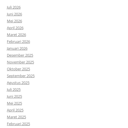
Juli 2026
Juni 2026
Mei 2026
April 2026
Maret 2026
Februari 2026
Januari 2026
Desember 2025
November 2025
Oktober 2025
September 2025
Agustus 2025
Juli 2025
Juni 2025
Mei 2025
April 2025
Maret 2025
Februari 2025