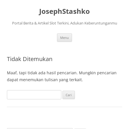
Langsung
ke
JosephStashko
isi
Portal Berita & Artikel Slot Terkini, Adukan Keberuntunganmu
Menu
Tidak Ditemukan
Maaf, tapi tidak ada hasil pencarian. Mungkin pencarian
dapat menemukan tulisan yang terkait.
Cari
untuk: