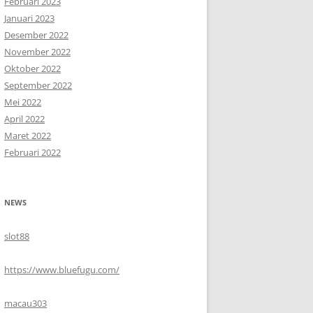
Februari 2023
Januari 2023
Desember 2022
November 2022
Oktober 2022
September 2022
Mei 2022
April 2022
Maret 2022
Februari 2022
NEWS
slot88
https://www.bluefugu.com/
macau303