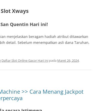
 Slot Xways
San Quentin Hari ini!
aian menjelaskan beragam hadiah atribut ditawarkan
ebih detail. Sebelum menempatkan asli dana Taruhan,
g
Daftar Slot Online Gacor Hari Ini
pada
Maret 26, 2024
.
e Machine >> Cara Menang Jackpot
erpercaya
sla secara Istimewa