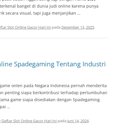
terkenal banget di dunia judi online karena punya
 secara visual, tapi juga menjanjikan …
ftar Slot Online Gacor Hari Ini
pada
Desember 13, 2025
.
nline Spadegaming Tentang Industri
i game onlen pada Negara Indonesia pernah menderita
an penting siapa berkontribusi terhadap pertumbuhan
terutama game siapa disediakan dengan Spadegaming.
pai …
g
Daftar Slot Online Gacor Hari Ini
pada
Juni 14, 2024
.