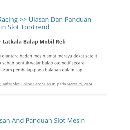
 Racing >> Ulasan Dan Panduan
n Slot TopTrend
tatkala Balap Mobil Reli
tu diantara badan mesin amat merayu dekat satelit
ak sebab bentuk wajar balap otomotif secara
 macam pembalap pada balapan dalam cap …
g
Daftar Slot Online Gacor Hari Ini
pada
Maret 29, 2024
.
asan And Panduan Slot Mesin