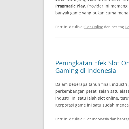
Pragmatic Play
. Provider ini memang 
banyak game yang bukan cuma menarik
Entri ini ditulis di
Slot Online
dan ber-tag
Da
Peningkatan Efek Slot O
Gaming di Indonesia
Dalam beberapa tahun final, industr
perkembangan pesat. salah satu alas
industri ini satu ialah slot online, 
Korporasi game ini satu sudah menca
Entri ini ditulis di
Slot Indonesia
dan ber-ta