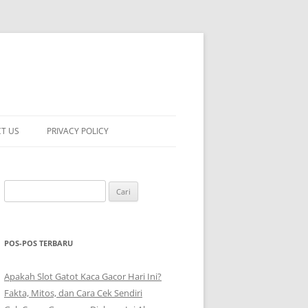
T US
PRIVACY POLICY
Cari
untuk:
POS-POS TERBARU
Apakah Slot Gatot Kaca Gacor Hari Ini?
Fakta, Mitos, dan Cara Cek Sendiri