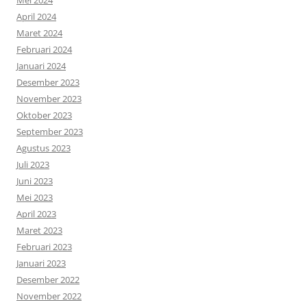
Mei 2024
April 2024
Maret 2024
Februari 2024
Januari 2024
Desember 2023
November 2023
Oktober 2023
September 2023
Agustus 2023
Juli 2023
Juni 2023
Mei 2023
April 2023
Maret 2023
Februari 2023
Januari 2023
Desember 2022
November 2022