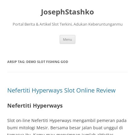
Langsung
ke
JosephStashko
isi
Portal Berita & Artikel Slot Terkini, Adukan Keberuntunganmu
Menu
ARSIP TAG:
DEMO SLOT FISHING GOD
Nefertiti Hyperways Slot Online Review
Nefertiti Hyperways
Slot on-line Nefertiti Hyperways mengambil pemeran pada
bumi mitologi Mesir. Bersama besar jalan buat unggul di
tamasya itu, Kamu mau menyimpan jumlah aktivitas.