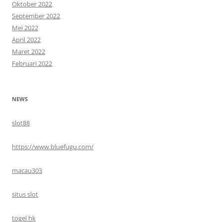
Oktober 2022
September 2022
Mei 2022
April 2022
Maret 2022
Februari 2022
NEWS
slot88
https://www.bluefugu.com/
macau303
situs slot
togel hk