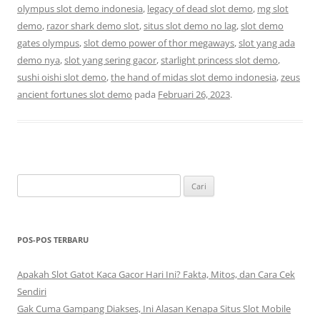
olympus slot demo indonesia
,
legacy of dead slot demo
,
mg slot
demo
,
razor shark demo slot
,
situs slot demo no lag
,
slot demo
gates olympus
,
slot demo power of thor megaways
,
slot yang ada
demo nya
,
slot yang sering gacor
,
starlight princess slot demo
,
sushi oishi slot demo
,
the hand of midas slot demo indonesia
,
zeus
ancient fortunes slot demo
pada
Februari 26, 2023
.
Cari
untuk:
POS-POS TERBARU
Apakah Slot Gatot Kaca Gacor Hari Ini? Fakta, Mitos, dan Cara Cek
Sendiri
Gak Cuma Gampang Diakses, Ini Alasan Kenapa Situs Slot Mobile