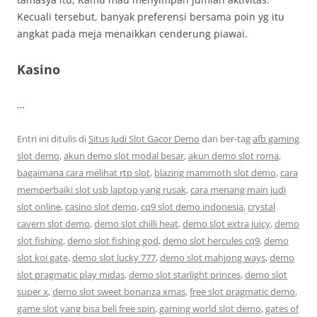
Kecuali tersebut, banyak preferensi bersama poin yg itu
angkat pada meja menaikkan cenderung piawai.
Kasino
…
Entri ini ditulis di
Situs Judi Slot Gacor Demo
dan ber-tag
afb gaming
slot demo
,
akun demo slot modal besar
,
akun demo slot roma
,
bagaimana cara melihat rtp slot
,
blazing mammoth slot demo
,
cara
memperbaiki slot usb laptop yang rusak
,
cara menang main judi
slot online
,
casino slot demo
,
cq9 slot demo indonesia
,
crystal
cavern slot demo
,
demo slot chilli heat
,
demo slot extra juicy
,
demo
slot fishing
,
demo slot fishing god
,
demo slot hercules cq9
,
demo
slot koi gate
,
demo slot lucky 777
,
demo slot mahjong ways
,
demo
slot pragmatic play midas
,
demo slot starlight princes
,
demo slot
super x
,
demo slot sweet bonanza xmas
,
free slot pragmatic demo
,
game slot yang bisa beli free spin
,
gaming world slot demo
,
gates of