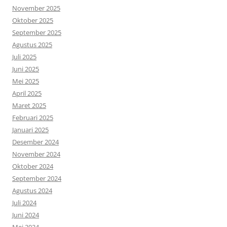
November 2025
Oktober 2025
September 2025
Agustus 2025
Juli 2025
Juni 2025
Mei 2025
April 2025
Maret 2025
Februari 2025
Januari 2025
Desember 2024
November 2024
Oktober 2024
September 2024
Agustus 2024
Juli 2024
Juni 2024