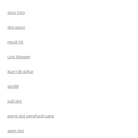
situs toto
slot gacor
result hk
Link Maxwin
ikan138 daftar
slot88
judi slot
game slot penghasil uang
agen slot