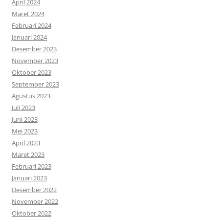
April 2024
Maret 2024
Februari 2024
Januari 2024
Desember 2023
November 2023
Oktober 2023
September 2023
Agustus 2023
Juli 2023
Juni 2023
Mei 2023
April 2023
Maret 2023
Februari 2023
Januari 2023
Desember 2022
November 2022
Oktober 2022