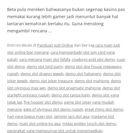
Beta pula mereken bahwasanya bukan segenap kasino pas
memakai kurang lebih gamer jadi menuntut banyak hal
lantaran kemahiran berlaku itu. Guna menolong
mengambil rencana …
Entri ini ditulis di
Panduan Judi Online
dan ber-tag
cara main judi
slot online biar menang
,
cara memperbaiki slot sim card yang
patah
,
cara menang main slot fafafa
,
cowboys gold slot demo
,
cuan
slot demo
,
demo slot bird party
,
demo slot dog house megaways
rupiah
,
demo slot dragon jewels
,
demo slot habanero
,
demo slot
joker jewels
,
demo slot joker treasure
,
demo slot mahjong
,
demo
slot olympus max win
,
demo slot pragmatic mahjong
,
demo slot
starlight princess rupiah
,
demo slot tanpa login
,
demo slot yang
tidak lag
,
fire hopper slot demo
,
game slot joker yang mudah
menang
,
gate of olympus slot demo rupiah
,
great rhino slot demo
,
hari yang bagus main slot
,
jammin jars slot apa
,
madame slot
demo
,
main slot online itu apa
,
midas golden touch slot demo
,
perangkat yang mempunyai slot untuk menempelkan
,