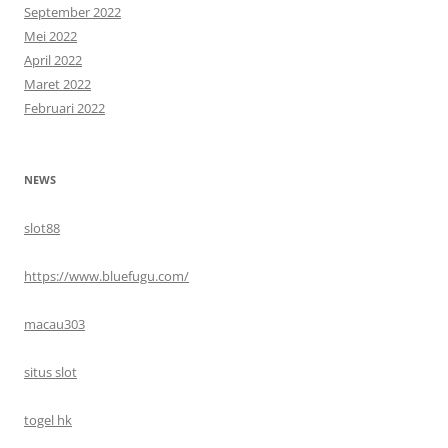
September 2022
Mei 2022
April 2022
Maret 2022
Februari 2022
NEWS
slot88
https://www.bluefugu.com/
macau303
situs slot
togel hk