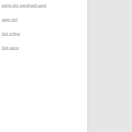
game slot penghasil uang
agen slot
slot online
Slot gacor