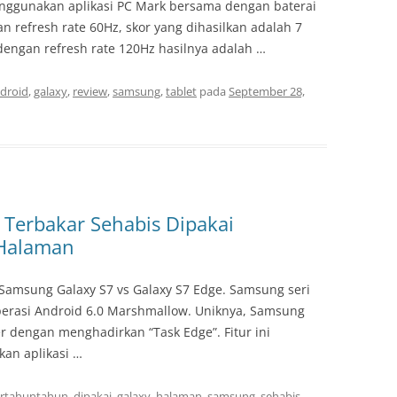
menggunakan aplikasi PC Mark bersama dengan baterai
an refresh rate 60Hz, skor yang dihasilkan adalah 7
dengan refresh rate 120Hz hasilnya adalah …
droid
,
galaxy
,
review
,
samsung
,
tablet
pada
September 28,
Terbakar Sehabis Dipakai
Halaman
 Samsung Galaxy S7 vs Galaxy S7 Edge. Samsung seri
operasi Android 6.0 Marshmallow. Uniknya, Samsung
 dengan menghadirkan “Task Edge”. Fitur ini
n aplikasi …
rtahuntahun
,
dipakai
,
galaxy
,
halaman
,
samsung
,
sehabis
,