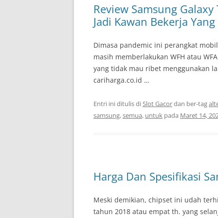
Review Samsung Galaxy T
Jadi Kawan Bekerja Yang 
Dimasa pandemic ini perangkat mobil
masih memberlakukan WFH atau WFA 
yang tidak mau ribet menggunakan lapt
cariharga.co.id …
Entri ini ditulis di
Slot Gacor
dan ber-tag
alt
samsung
,
semua
,
untuk
pada
Maret 14, 20
Harga Dan Spesifikasi S
Meski demikian, chipset ini udah terh
tahun 2018 atau empat th. yang sela