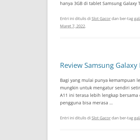
hanya 3GB di tablet Samsung Galaxy T
Entri ini ditulis di
Slot Gacor
dan ber-tag
gal
Maret 7, 2022
.
Review Samsung Galaxy
Bagi yang mulai punya kemampuan lebih
mungkin untuk mengatur sendiri seti
A11 ini terasa lebih lengkap bersama 
pengguna bisa merasa …
Entri ini ditulis di
Slot Gacor
dan ber-tag
gal