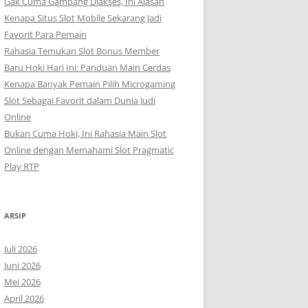
Gak Cuma Gampang Diakses, Ini Alasan
Kenapa Situs Slot Mobile Sekarang Jadi
Favorit Para Pemain
Rahasia Temukan Slot Bonus Member
Baru Hoki Hari Ini: Panduan Main Cerdas
Kenapa Banyak Pemain Pilih Microgaming
Slot Sebagai Favorit dalam Dunia Judi
Online
Bukan Cuma Hoki, Ini Rahasia Main Slot
Online dengan Memahami Slot Pragmatic
Play RTP
ARSIP
Juli 2026
Juni 2026
Mei 2026
April 2026