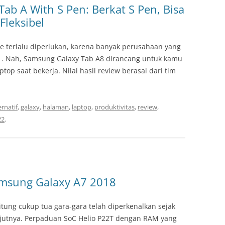
ab A With S Pen: Berkat S Pen, Bisa
Fleksibel
e terlalu diperlukan, karena banyak perusahaan yang
. Nah, Samsung Galaxy Tab A8 dirancang untuk kamu
op saat bekerja. Nilai hasil review berasal dari tim
ernatif
,
galaxy
,
halaman
,
laptop
,
produktivitas
,
review
,
22
.
amsung Galaxy A7 2018
itung cukup tua gara-gara telah diperkenalkan sejak
njutnya. Perpaduan SoC Helio P22T dengan RAM yang