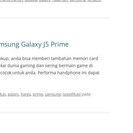
amsung Galaxy J5 Prime
k cukup, anda bisa memberi tambahan memori card
kai dunia gaming dan sering bermain game di
cocok untuk anda. Performa handphone ini dapat
kas
,
galaxy
,
harga
,
prime
,
samsung
,
spesifikasi
pada