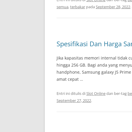
semua
,
terbakar
pada
September 28, 2022
.
Spesifikasi Dan Harga S
Jika kapasitas memori internal tida
hingga 256 GB. Bagi anda yang menyu
handphone, Samsung galaxy J5 Prime 
amat cepat …
Entri ini ditulis di
Slot Online
dan ber-tag
be
September 27, 2022
.