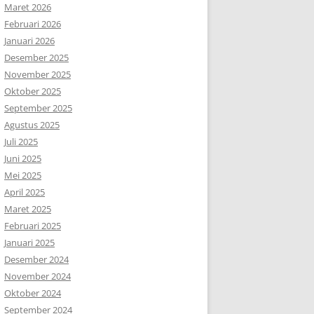
Maret 2026
Februari 2026
Januari 2026
Desember 2025
November 2025
Oktober 2025
September 2025
Agustus 2025
Juli 2025
Juni 2025
Mei 2025
April 2025
Maret 2025
Februari 2025
Januari 2025
Desember 2024
November 2024
Oktober 2024
September 2024