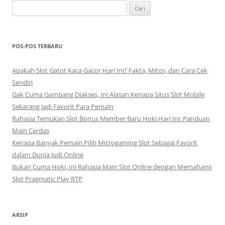
Cari
untuk:
POS-POS TERBARU
Apakah Slot Gatot Kaca Gacor Hari Ini? Fakta, Mitos, dan Cara Cek
Sendiri
Gak Cuma Gampang Diakses, Ini Alasan Kenapa Situs Slot Mobile
Sekarang Jadi Favorit Para Pemain
Rahasia Temukan Slot Bonus Member Baru Hoki Hari Ini: Panduan
Main Cerdas
Kenapa Banyak Pemain Pilih Microgaming Slot Sebagai Favorit
dalam Dunia Judi Online
Bukan Cuma Hoki, Ini Rahasia Main Slot Online dengan Memahami
Slot Pragmatic Play RTP
ARSIP