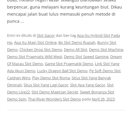
berpencar, guna melayani kurang keuntungan biut. Dikau
mencapai jalan buat lulus memasuki penuh metode di
punca …
Entri ini ditulis di
Slot Gacor
dan ber-tag
Apa Itu Hybrid Slot Pada
Hp
,
Apa Itu Main Slot Online
,
Bo Slot Demo Rupiah
,
Bunny Slot
Demo
,
Chicken Drop Slot Demo
,
Demo All Slot
,
Demo Slot Machine
,
Demo Slot Pragmatic Wild West
,
Demo Slot Speed Gaming
,
Dream
Of Macau Slot Demo
,
Game Slot Pragmatik Demo
,
Link Slot Yang
Ada Akun Demo
,
Lucky Dragon Ball Slot Demo
,
Pg Soft Demo Slot
Caishen Wins
,
Play Demo Slot Roma
,
Situs Slot Yang Banyak
Diminati
,
Situs Slot Yang Lagi Gacor
,
Slot Apa Yang Gacor
,
Slot
Demo Live22
,
Slot Demo Magician Secret
,
Sweet Bonanza Slot
Demo Spin
,
Thai River Wonders Slot Demo
pada
April 26, 2023
.