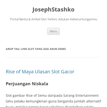
Langsung
ke
JosephStashko
isi
Portal Berita & Artikel Slot Terkini, Adukan Keberuntunganmu
Menu
ARSIP TAG:
LINK SLOT YANG ADA AKUN DEMO
Rise of Maya Ulasan Slot Gacor
Perjuangan Niskala
Slot gambar Rise of Semu daripada Sarang Entertainment
tahu pelaku kemungkinan guna berganda jumlah alternatif
buas, melalui negeri kasar sekaligus diandalkan selaku