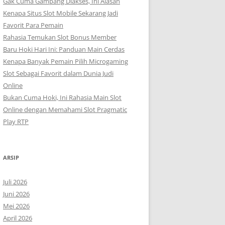
Gak Cuma Gampang Diakses, Ini Alasan
Kenapa Situs Slot Mobile Sekarang Jadi
Favorit Para Pemain
Rahasia Temukan Slot Bonus Member
Baru Hoki Hari Ini: Panduan Main Cerdas
Kenapa Banyak Pemain Pilih Microgaming
Slot Sebagai Favorit dalam Dunia Judi
Online
Bukan Cuma Hoki, Ini Rahasia Main Slot
Online dengan Memahami Slot Pragmatic
Play RTP
ARSIP
Juli 2026
Juni 2026
Mei 2026
April 2026