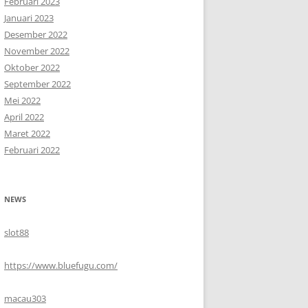
Februari 2023
Januari 2023
Desember 2022
November 2022
Oktober 2022
September 2022
Mei 2022
April 2022
Maret 2022
Februari 2022
NEWS
slot88
https://www.bluefugu.com/
macau303