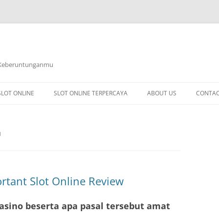
an Keberuntunganmu
SLOT ONLINE
SLOT ONLINE TERPERCAYA
ABOUT US
CONTAC
I
rtant Slot Online Review
 kasino beserta apa pasal tersebut amat