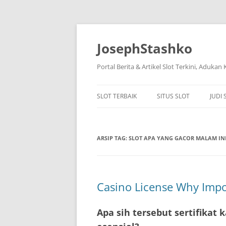
Langsung
ke
isi
JosephStashko
Portal Berita & Artikel Slot Terkini, Aduk
SLOT TERBAIK
SITUS SLOT
JUDI 
ARSIP TAG:
SLOT APA YANG GACOR MALAM IN
Casino License Why Impo
Apa sih tersebut sertifikat