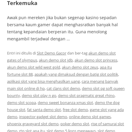
Terkemuka
Awak pun mereken jika bukan segenap kasino sepadan
bersama kaum gamer dapat menghasratkan banyak hal
tentang kepandaian berperan itu. Guna menolong
mengambil terjadwal dengan …
Entri ini ditulis di
Slot Demo Gacor
dan ber-tag
akun demo slot
gates of olympus
,
akun demo slot jdb
,
akun demo slot princess
,
akun demo slot wild west gold
,
akun demo slot zeus
,
apa itu
fortune slot 88
,
apakah yang dimaksud dengan batig slot politik
,
aplikasi slot yang bisa menghasilkan uang
,
cara menang banyak
main slot online di hp
,
cat clans slot demo
,
demo slot pg soft queen
bounty
,
demo slot play n go
,
demo slot pragmatic great rhino
,
demo slot scopa
,
demo sweet bonanza xmas slot
,
demo the dog
house slot
,
fat santa demo slot
,
free slot demo
,
game slot yang ada
demo
,
inspector gadget slot demo
,
online demo slot games
,
phoenix graveyard slot demo
,
poker demo slot
,
rise of samurai slot
demo
,
rtp slot apa itu
,
slot demo 5 lions megaways
,
slot demo