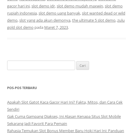
gacor hari ini
,
slot demo idr
,
slot demo mudah maxwin
,
slot demo
rupiah indonesia
,
slot demo uang banyak
,
slot wanted dead or wild
demo
,
slot yang ada akun demonya
,
the ultimate 5 slot demo
,
zulu
gold slot demo
pada
Maret 7, 2023
.
Cari
untuk:
POS-POS TERBARU
Apakah Slot Gatot Kaca Gacor Hari Ini? Fakta, Mitos, dan Cara Cek
Sendiri
Gak Cuma Gampang Diakses, Ini Alasan Kenapa Situs Slot Mobile
Sekarang Jadi Favorit Para Pemain
Rahasia Temukan Slot Bonus Member Baru Hoki Hari Ini: Panduan