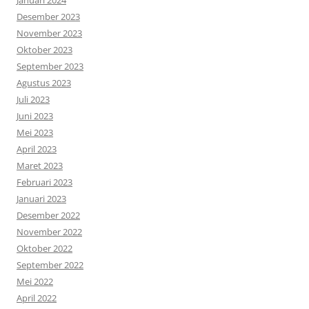
Januari 2024
Desember 2023
November 2023
Oktober 2023
September 2023
Agustus 2023
Juli 2023
Juni 2023
Mei 2023
April 2023
Maret 2023
Februari 2023
Januari 2023
Desember 2022
November 2022
Oktober 2022
September 2022
Mei 2022
April 2022