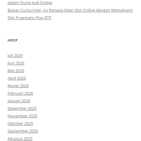
dalam Dunia Judi Online
Bukan Cuma Hoki, Ini Rahasia Main Slot Online dengan Memahami
Slot Pragmatic Play RTP
ARSIP
Juli 2026
Juni 2026
Mei 2026
April 2026
Maret 2026
Februari 2026
Januari 2026
Desember 2025
November 2025
Oktober 2025
September 2025
Agustus 2025