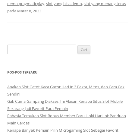
demo pragmaticplay
,
slot yang bisa demo
,
slot yang menang terus
pada
Maret 8, 2023
.
Cari
untuk:
POS-POS TERBARU
Apakah Slot Gatot Kaca Gacor Hari Ini? Fakta, Mitos, dan Cara Cek
Sendiri
Gak Cuma Gampang Diakses, Ini Alasan Kenapa Situs Slot Mobile
Sekarang Jadi Favorit Para Pemain
Rahasia Temukan Slot Bonus Member Baru Hoki Hari Ini: Panduan
Main Cerdas
Kenapa Banyak Pemain Pilih Microgaming Slot Sebagai Favorit