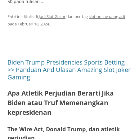
50 pada tulisan …
Entri ini ditulis di
Judi Slot Gacor
dan ber-tag
slot online uang asli
pada
Februari 18, 2024
.
Biden Trump Presidencies Sports Betting
>> Panduan And Ulasan Amazing Slot Joker
Gaming
Apa Atletik Perjudian Berarti Jika
Biden atau Truf Memenangkan
kepresidenan
The Wire Act, Donald Trump, dan atletik
perjudian