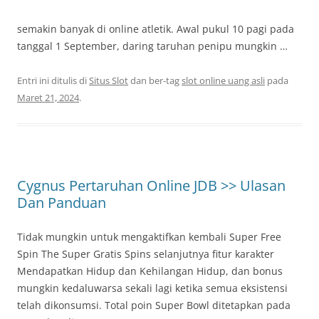
semakin banyak di online atletik. Awal pukul 10 pagi pada
tanggal 1 September, daring taruhan penipu mungkin …
Entri ini ditulis di
Situs Slot
dan ber-tag
slot online uang asli
pada
Maret 21, 2024
.
Cygnus Pertaruhan Online JDB >> Ulasan
Dan Panduan
Tidak mungkin untuk mengaktifkan kembali Super Free
Spin The Super Gratis Spins selanjutnya fitur karakter
Mendapatkan Hidup dan Kehilangan Hidup, dan bonus
mungkin kedaluwarsa sekali lagi ketika semua eksistensi
telah dikonsumsi. Total poin Super Bowl ditetapkan pada