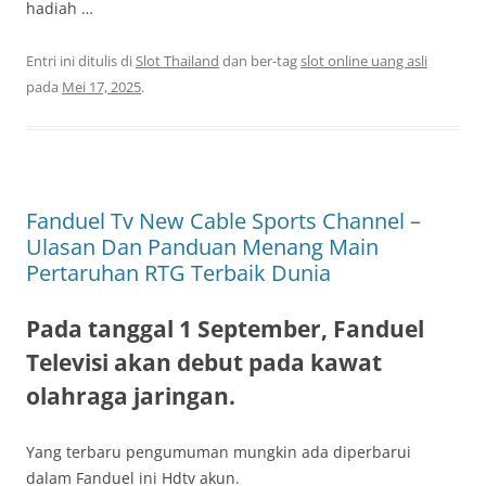
hadiah …
Entri ini ditulis di
Slot Thailand
dan ber-tag
slot online uang asli
pada
Mei 17, 2025
.
Fanduel Tv New Cable Sports Channel –
Ulasan Dan Panduan Menang Main
Pertaruhan RTG Terbaik Dunia
Pada tanggal 1 September, Fanduel
Televisi akan debut pada kawat
olahraga jaringan.
Yang terbaru pengumuman mungkin ada diperbarui
dalam Fanduel ini Hdtv akun.