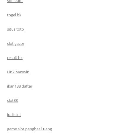
situs slot
togel hk
situs toto
slot gacor
result hk
Link Maxwin
ikan138 daftar
slot88
judi slot
game slot penghasil uang