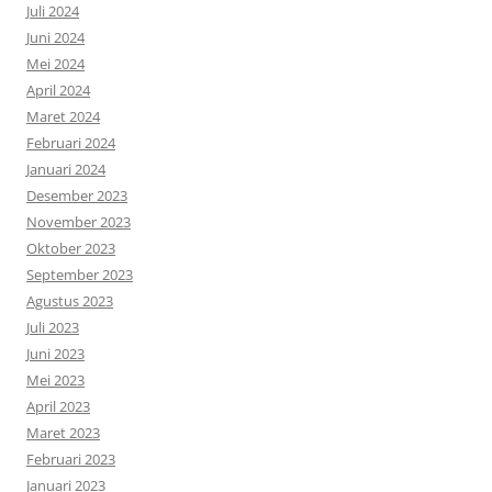
Juli 2024
Juni 2024
Mei 2024
April 2024
Maret 2024
Februari 2024
Januari 2024
Desember 2023
November 2023
Oktober 2023
September 2023
Agustus 2023
Juli 2023
Juni 2023
Mei 2023
April 2023
Maret 2023
Februari 2023
Januari 2023