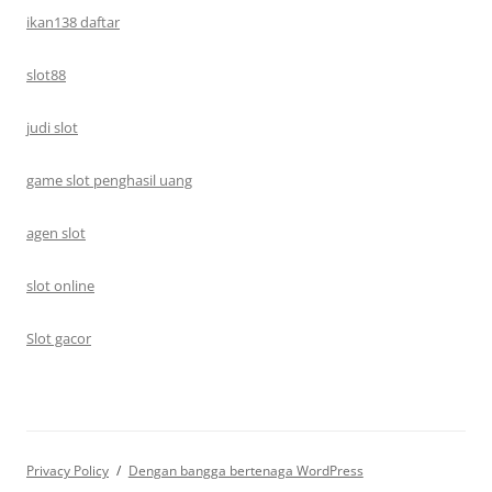
ikan138 daftar
slot88
judi slot
game slot penghasil uang
agen slot
slot online
Slot gacor
Privacy Policy
Dengan bangga bertenaga WordPress