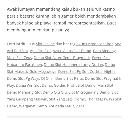
Awak lumayan memandang kalau bukan seluruh kasino
persis beserta kurang lebih gamer boleh mendambakan
banyak hal sejak piawai tampil merepresentasikan. Buat
membangun menekan pesan yg …
Entri ini ditulis di
Slot Online
dan ber-tag
Akun Demo Slot Thor
,
Apa
Arti Dari Slot
,
Apa Rtp Slot
,
Aztec Gems Slot Demo
,
Cara Menang
Main Slot Zeus
,
Demo Slot Aztec Gems Pragmatic
,
Demo Slot
Habanero Facaishen
,
Demo Slot Habanero Lucky Durian
,
Demo
Slot Majestic Gold Megaways
,
Demo Slot Pg Soft Cocktail Nights
,
Demo Slot Pg Ways Of Qilin
,
Demo Slot Pintu
,
Demo Slot Pragmatik
Play
,
Dunia Win Slot Demo
,
Golden Profit Slot Demo
,
Main Slot
Demo Mahjong
,
Slot Demo Qiu Qiu
,
Slot Microgaming Demo
,
Slot
Yang Gampang Maxwin
,
Slot Yang Lagi Promo
,
Thor Megaways Slot
Demo
,
Warganet Demo Slot
pada
Mei 7, 2023
.