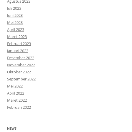
Agustus 2023
Juli 2023
Juni 2023
Mei 2023
April 2023
Maret 2023
Februari 2023
Januari 2023
Desember 2022
November 2022
Oktober 2022
September 2022
Mei 2022
April 2022
Maret 2022
Februari 2022
NEWS