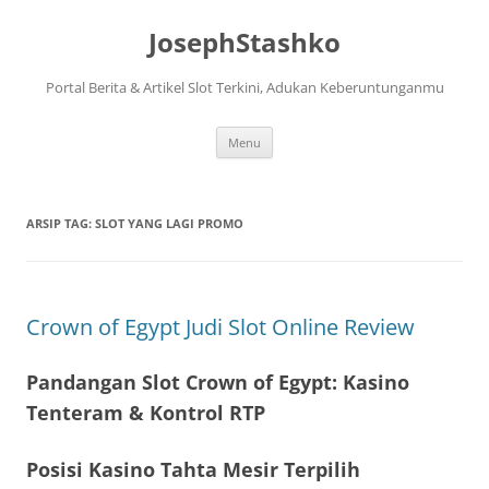
Langsung
ke
JosephStashko
isi
Portal Berita & Artikel Slot Terkini, Adukan Keberuntunganmu
Menu
ARSIP TAG:
SLOT YANG LAGI PROMO
Crown of Egypt Judi Slot Online Review
Pandangan Slot Crown of Egypt: Kasino
Tenteram & Kontrol RTP
Posisi Kasino Tahta Mesir Terpilih