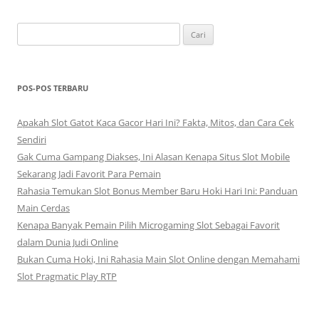
Cari
untuk:
POS-POS TERBARU
Apakah Slot Gatot Kaca Gacor Hari Ini? Fakta, Mitos, dan Cara Cek
Sendiri
Gak Cuma Gampang Diakses, Ini Alasan Kenapa Situs Slot Mobile
Sekarang Jadi Favorit Para Pemain
Rahasia Temukan Slot Bonus Member Baru Hoki Hari Ini: Panduan
Main Cerdas
Kenapa Banyak Pemain Pilih Microgaming Slot Sebagai Favorit
dalam Dunia Judi Online
Bukan Cuma Hoki, Ini Rahasia Main Slot Online dengan Memahami
Slot Pragmatic Play RTP