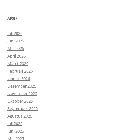
ARSIP
Juli 2026
Juni 2026
Mei 2026
April 2026
Maret 2026
Februari 2026
Januari 2026
Desember 2025
November 2025
Oktober 2025
September 2025
Agustus 2025
Juli 2025
Juni 2025
Mei 2025