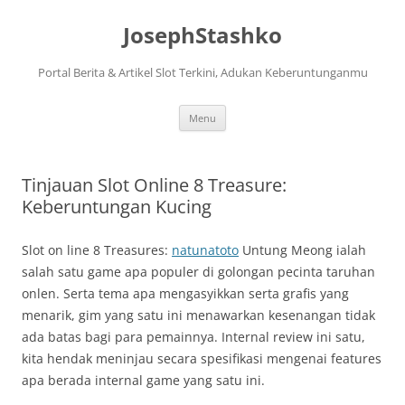
Langsung
ke
JosephStashko
isi
Portal Berita & Artikel Slot Terkini, Adukan Keberuntunganmu
Menu
Tinjauan Slot Online 8 Treasure:
Keberuntungan Kucing
Slot on line 8 Treasures:
natunatoto
Untung Meong ialah
salah satu game apa populer di golongan pecinta taruhan
onlen. Serta tema apa mengasyikkan serta grafis yang
menarik, gim yang satu ini menawarkan kesenangan tidak
ada batas bagi para pemainnya. Internal review ini satu,
kita hendak meninjau secara spesifikasi mengenai features
apa berada internal game yang satu ini.