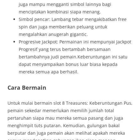
juga mampu mengganti simbol lainnya bagi
menciptakan kombinasi siapa menang.
Simbol pencar: Lambang tebar mengakibatkan free
spin dan juga memberikan peluang untuk
mengalahkan anugerah gigantic.
Progresive Jackpot: Permainan ini mempunyai Jackpot
Progresif yang terus bertambah bersamaan
bertambahnya judi pemain.Keberuntungan ini satu
dapat menyampaikan bonus luar biasa kepada
mereka semua apa berhasil.
Cara Bermain
Untuk mulai bermain slot 8 Treasures: Keberuntungan Pus,
pemain sekedar memerlukan memilih jumlah total
pertaruhan siapa mau mereka semua pasang dan juga
menghimpit tuts putaran. Kemudian, gulungan bakal
berputar dan juga pemain akan melihat apakah mereka