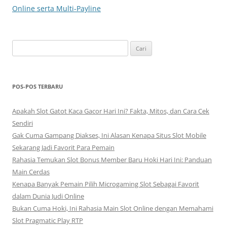
Online serta Multi-Payline
Cari
untuk:
POS-POS TERBARU
Apakah Slot Gatot Kaca Gacor Hari Ini? Fakta, Mitos, dan Cara Cek
Sendiri
Gak Cuma Gampang Diakses, Ini Alasan Kenapa Situs Slot Mobile
Sekarang Jadi Favorit Para Pemain
Rahasia Temukan Slot Bonus Member Baru Hoki Hari Ini: Panduan
Main Cerdas
Kenapa Banyak Pemain Pilih Microgaming Slot Sebagai Favorit
dalam Dunia Judi Online
Bukan Cuma Hoki, Ini Rahasia Main Slot Online dengan Memahami
Slot Pragmatic Play RTP