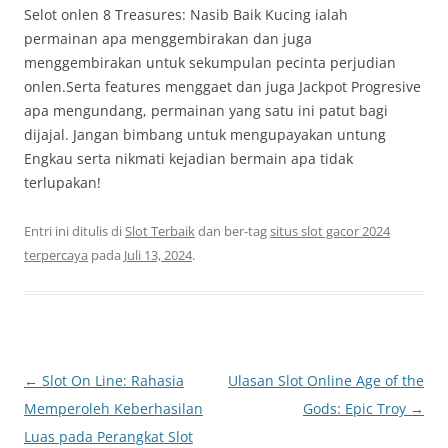
Selot onlen 8 Treasures: Nasib Baik Kucing ialah
permainan apa menggembirakan dan juga
menggembirakan untuk sekumpulan pecinta perjudian
onlen.Serta features menggaet dan juga Jackpot Progresive
apa mengundang, permainan yang satu ini patut bagi
dijajal. Jangan bimbang untuk mengupayakan untung
Engkau serta nikmati kejadian bermain apa tidak
terlupakan!
Entri ini ditulis di
Slot Terbaik
dan ber-tag
situs slot gacor 2024
terpercaya
pada
Juli 13, 2024
.
Navigasi
←
Slot On Line: Rahasia
Ulasan Slot Online Age of the
Tulisan
Memperoleh Keberhasilan
Gods: Epic Troy
→
Luas pada Perangkat Slot