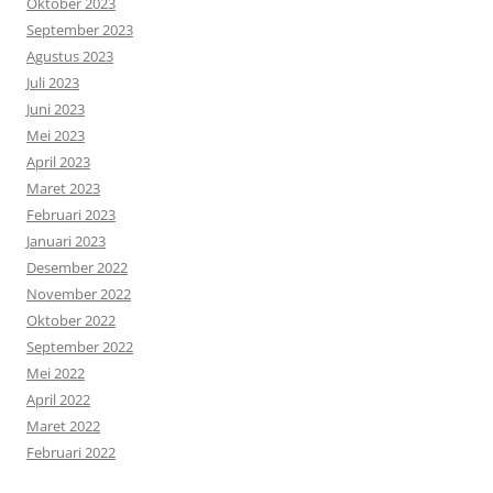
Oktober 2023
September 2023
Agustus 2023
Juli 2023
Juni 2023
Mei 2023
April 2023
Maret 2023
Februari 2023
Januari 2023
Desember 2022
November 2022
Oktober 2022
September 2022
Mei 2022
April 2022
Maret 2022
Februari 2022