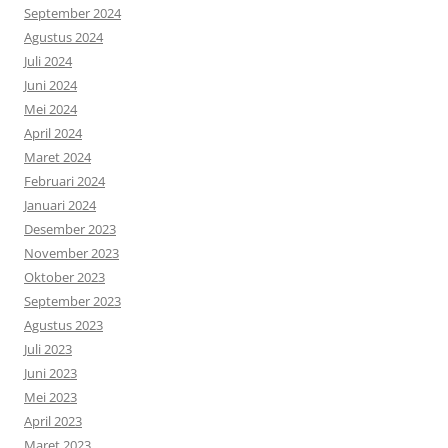
September 2024
Agustus 2024
Juli 2024
Juni 2024
Mei 2024
April 2024
Maret 2024
Februari 2024
Januari 2024
Desember 2023
November 2023
Oktober 2023
September 2023
Agustus 2023
Juli 2023
Juni 2023
Mei 2023
April 2023
Maret 2023