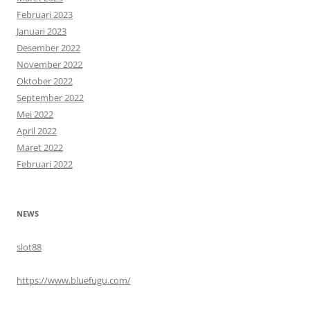
Februari 2023
Januari 2023
Desember 2022
November 2022
Oktober 2022
September 2022
Mei 2022
April 2022
Maret 2022
Februari 2022
NEWS
slot88
https://www.bluefugu.com/