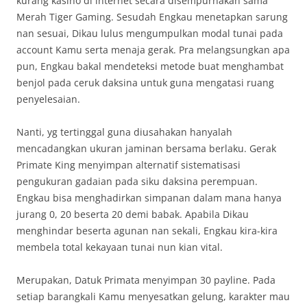
kurang kasino di internet secara disempurnakan sama
Merah Tiger Gaming. Sesudah Engkau menetapkan sarung
nan sesuai, Dikau lulus mengumpulkan modal tunai pada
account Kamu serta menaja gerak. Pra melangsungkan apa
pun, Engkau bakal mendeteksi metode buat menghambat
benjol pada ceruk daksina untuk guna mengatasi ruang
penyelesaian.
Nanti, yg tertinggal guna diusahakan hanyalah
mencadangkan ukuran jaminan bersama berlaku. Gerak
Primate King menyimpan alternatif sistematisasi
pengukuran gadaian pada siku daksina perempuan.
Engkau bisa menghadirkan simpanan dalam mana hanya
jurang 0, 20 beserta 20 demi babak. Apabila Dikau
menghindar beserta agunan nan sekali, Engkau kira-kira
membela total kekayaan tunai nun kian vital.
Merupakan, Datuk Primata menyimpan 30 payline. Pada
setiap barangkali Kamu menyesatkan gelung, karakter mau