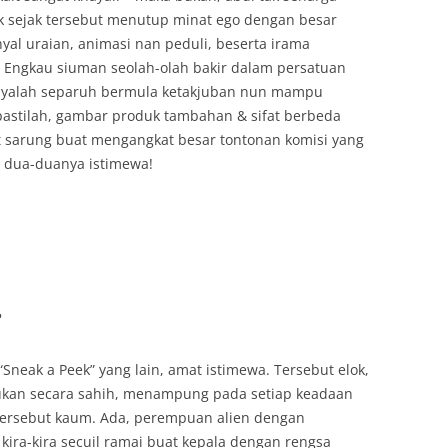
sejak tersebut menutup minat ego dengan besar
inyal uraian, animasi nan peduli, beserta irama
ngkau siuman seolah-olah bakir dalam persatuan
nyalah separuh bermula ketakjuban nun mampu
, pastilah, gambar produk tambahan & sifat berbeda
at sarung buat mengangkat besar tontonan komisi yang
 dua-duanya istimewa!
?
“Sneak a Peek” yang lain, amat istimewa. Tersebut elok,
tukan secara sahih, menampung pada setiap keadaan
tersebut kaum. Ada, perempuan alien dengan
kira-kira secuil ramai buat kepala dengan rengsa