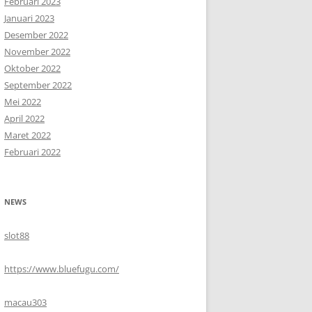
Februari 2023
Januari 2023
Desember 2022
November 2022
Oktober 2022
September 2022
Mei 2022
April 2022
Maret 2022
Februari 2022
NEWS
slot88
https://www.bluefugu.com/
macau303