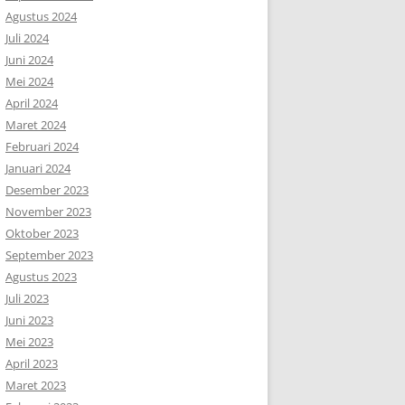
Agustus 2024
Juli 2024
Juni 2024
Mei 2024
April 2024
Maret 2024
Februari 2024
Januari 2024
Desember 2023
November 2023
Oktober 2023
September 2023
Agustus 2023
Juli 2023
Juni 2023
Mei 2023
April 2023
Maret 2023