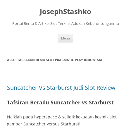
Langsung
ke
JosephStashko
isi
Portal Berita & Artikel Slot Terkini, Adukan Keberuntunganmu
Menu
ARSIP TAG:
AKUN DEMO SLOT PRAGMATIC PLAY INDONESIA
Suncatcher Vs Starburst Judi Slot Review
Tafsiran Beradu Suncatcher vs Starburst
Naiklah pada hyperspace & selidik kekuatan kosmik slot
gambar Suncatcher versus Starburst!