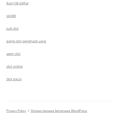
ikan138 daftar
slot88
judi slot
game slot penghasil uang
agen slot
slot online
Slot gacor
Privacy Policy
Dengan bangga bertenaga WordPress