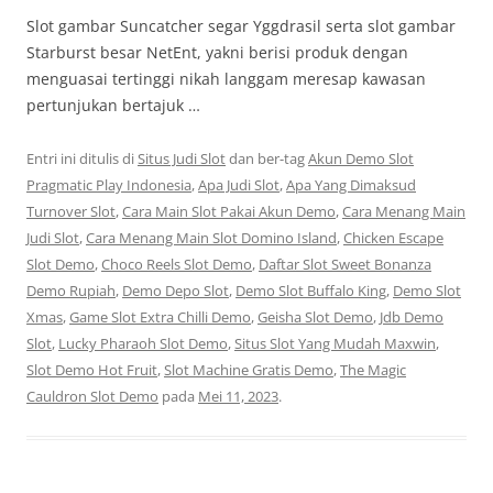
Slot gambar Suncatcher segar Yggdrasil serta slot gambar
Starburst besar NetEnt, yakni berisi produk dengan
menguasai tertinggi nikah langgam meresap kawasan
pertunjukan bertajuk …
Entri ini ditulis di
Situs Judi Slot
dan ber-tag
Akun Demo Slot
Pragmatic Play Indonesia
,
Apa Judi Slot
,
Apa Yang Dimaksud
Turnover Slot
,
Cara Main Slot Pakai Akun Demo
,
Cara Menang Main
Judi Slot
,
Cara Menang Main Slot Domino Island
,
Chicken Escape
Slot Demo
,
Choco Reels Slot Demo
,
Daftar Slot Sweet Bonanza
Demo Rupiah
,
Demo Depo Slot
,
Demo Slot Buffalo King
,
Demo Slot
Xmas
,
Game Slot Extra Chilli Demo
,
Geisha Slot Demo
,
Jdb Demo
Slot
,
Lucky Pharaoh Slot Demo
,
Situs Slot Yang Mudah Maxwin
,
Slot Demo Hot Fruit
,
Slot Machine Gratis Demo
,
The Magic
Cauldron Slot Demo
pada
Mei 11, 2023
.