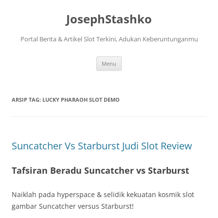
Langsung
ke
JosephStashko
isi
Portal Berita & Artikel Slot Terkini, Adukan Keberuntunganmu
Menu
ARSIP TAG:
LUCKY PHARAOH SLOT DEMO
Suncatcher Vs Starburst Judi Slot Review
Tafsiran Beradu Suncatcher vs Starburst
Naiklah pada hyperspace & selidik kekuatan kosmik slot
gambar Suncatcher versus Starburst!