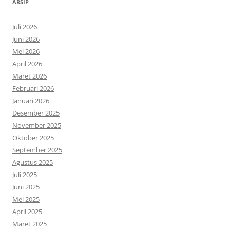
ARSIP
Juli 2026
Juni 2026
Mei 2026
April 2026
Maret 2026
Februari 2026
Januari 2026
Desember 2025
November 2025
Oktober 2025
September 2025
Agustus 2025
Juli 2025
Juni 2025
Mei 2025
April 2025
Maret 2025