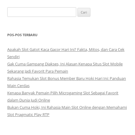
Cari
untuk:
POS-POS TERBARU
Apakah Slot Gatot Kaca Gacor Hari Ini? Fakta, Mitos, dan Cara Cek
Sendiri
Gak Cuma Gampang Diakses, Ini Alasan Kenapa Situs Slot Mobile
Sekarang Jadi Favorit Para Pemain
Rahasia Temukan Slot Bonus Member Baru Hoki Hari Ini: Panduan
Main Cerdas
Kenapa Banyak Pemain Pilih Microgaming Slot Sebagai Favorit
dalam Dunia Judi Online
Bukan Cuma Hoki, Ini Rahasia Main Slot Online dengan Memahami
Slot Pragmatic Play RTP