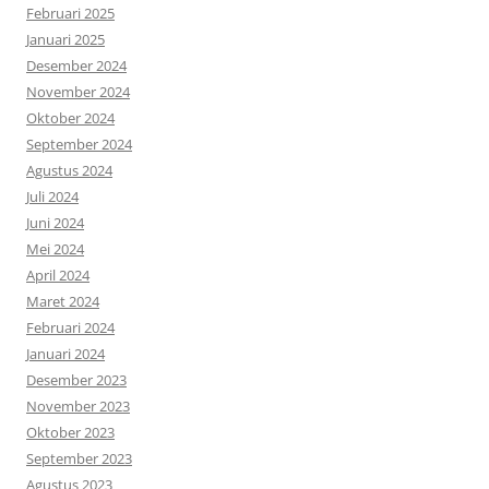
Februari 2025
Januari 2025
Desember 2024
November 2024
Oktober 2024
September 2024
Agustus 2024
Juli 2024
Juni 2024
Mei 2024
April 2024
Maret 2024
Februari 2024
Januari 2024
Desember 2023
November 2023
Oktober 2023
September 2023
Agustus 2023