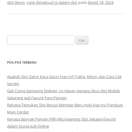
slot demo
,
yang dimaksud to dalam slot
pada
Maret 18, 2023
.
Cari
untuk:
POS-POS TERBARU
Apakah Slot Gatot Kaca Gacor Hari Ini? Fakta, Mitos, dan Cara Cek
Sendiri
Gak Cuma Gampang Diakses, Ini Alasan Kenapa Situs Slot Mobile
Sekarang Jadi Favorit Para Pemain
Rahasia Temukan Slot Bonus Member Baru Hoki Hari Ini: Panduan
Main Cerdas
Kenapa Banyak Pemain Pilih Microgaming Slot Sebagai Favorit
dalam Dunia Judi Online