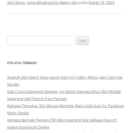
slot demo
,
yang dimaksud to dalam slot
pada
Maret 18, 2023
.
Cari
untuk:
POS-POS TERBARU
Apakah Slot Gatot Kaca Gacor Hari Ini? Fakta, Mitos, dan Cara Cek
Sendiri
Gak Cuma Gampang Diakses, Ini Alasan Kenapa Situs Slot Mobile
Sekarang Jadi Favorit Para Pemain
Rahasia Temukan Slot Bonus Member Baru Hoki Hari Ini: Panduan
Main Cerdas
Kenapa Banyak Pemain Pilih Microgaming Slot Sebagai Favorit
dalam Dunia Judi Online