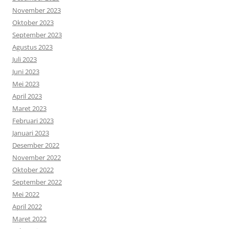
November 2023
Oktober 2023
September 2023
Agustus 2023
Juli 2023
Juni 2023
Mei 2023
April 2023
Maret 2023
Februari 2023
Januari 2023
Desember 2022
November 2022
Oktober 2022
September 2022
Mei 2022
April 2022
Maret 2022