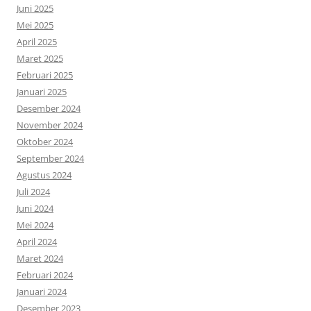
Juni 2025
Mei 2025
April 2025
Maret 2025
Februari 2025
Januari 2025
Desember 2024
November 2024
Oktober 2024
September 2024
Agustus 2024
Juli 2024
Juni 2024
Mei 2024
April 2024
Maret 2024
Februari 2024
Januari 2024
Desember 2023