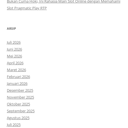
Bukan Cuma Hoki, Ini Rahasia Main Slot Online dengan Memahami
Slot Pragmatic Play RTP
ARSIP
Juli 2026
Juni 2026
Mei 2026
April 2026
Maret 2026
Februari 2026
Januari 2026
Desember 2025
November 2025
Oktober 2025
September 2025
Agustus 2025
Juli 2025