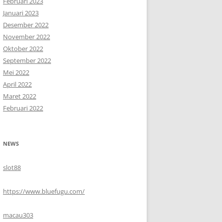
Februari 2023
Januari 2023
Desember 2022
November 2022
Oktober 2022
September 2022
Mei 2022
April 2022
Maret 2022
Februari 2022
NEWS
slot88
https://www.bluefugu.com/
macau303