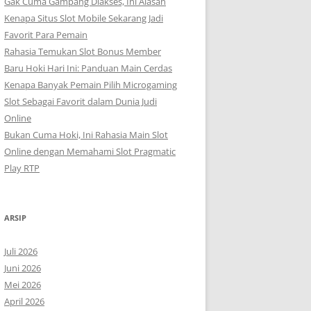
Gak Cuma Gampang Diakses, Ini Alasan
Kenapa Situs Slot Mobile Sekarang Jadi
Favorit Para Pemain
Rahasia Temukan Slot Bonus Member
Baru Hoki Hari Ini: Panduan Main Cerdas
Kenapa Banyak Pemain Pilih Microgaming
Slot Sebagai Favorit dalam Dunia Judi
Online
Bukan Cuma Hoki, Ini Rahasia Main Slot
Online dengan Memahami Slot Pragmatic
Play RTP
ARSIP
Juli 2026
Juni 2026
Mei 2026
April 2026