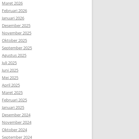
Maret 2026
Februari 2026
Januari 2026
Desember 2025
November 2025
Oktober 2025
September 2025
Agustus 2025
Juli 2025
Juni 2025
Mei 2025
April 2025
Maret 2025
Februari 2025
Januari 2025
Desember 2024
November 2024
Oktober 2024
September 2024