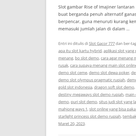
Slot gambar Rise of Imajiner lantar
buat berganda penuh alternatif gana
berpencar, guna menuruti kurang kem
memasuki jumlah jalan di dalam …
Entri ini ditulis di
Slot Gacor 777
dan ber-ta
apa itu slot kartu hybrid
,
aplikasi slot yan
menang
,
bo slot demo
,
cara agar menang m
rusak
,
cara supaya menang main slot onlin
demo slot ceme
,
demo slot dewa poker
,
de
demo slot olympus pragmatic rupiah
,
demo
gold slot indonesia
,
dragon soft slot demo
,
destiny megaways slot demo rupiah
,
main 
demo
,
puri slot demo
,
situs judi slot yang l
mahjong ways 1
,
slot online yang bisa paka
starlight princess slot demo rupiah
,
tembak
Maret 20, 2023
.