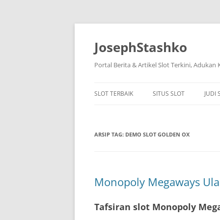
Langsung
ke
isi
JosephStashko
Portal Berita & Artikel Slot Terkini, Aduk
SLOT TERBAIK
SITUS SLOT
JUDI 
ARSIP TAG:
DEMO SLOT GOLDEN OX
Monopoly Megaways Ulas
Tafsiran slot Monopoly Me