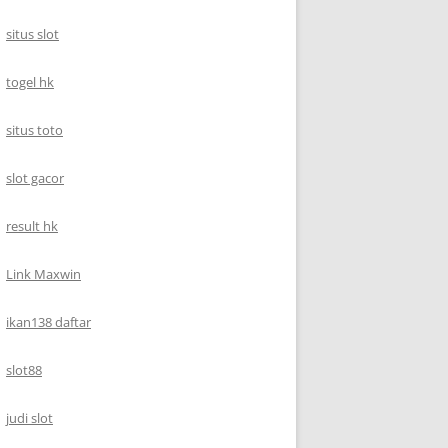
situs slot
togel hk
situs toto
slot gacor
result hk
Link Maxwin
ikan138 daftar
slot88
judi slot