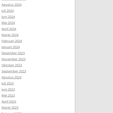
Agustus 2024
Juli 2024
Juni 2024
Mei 2024
April 2024
Maret 2024
Februari 2024
Januari 2024
Desember 2023
November 2023
Oktober 2023
September 2023
Agustus 2023
Juli 2023
Juni 2023
Mei 2023
April 2023
Maret 2023