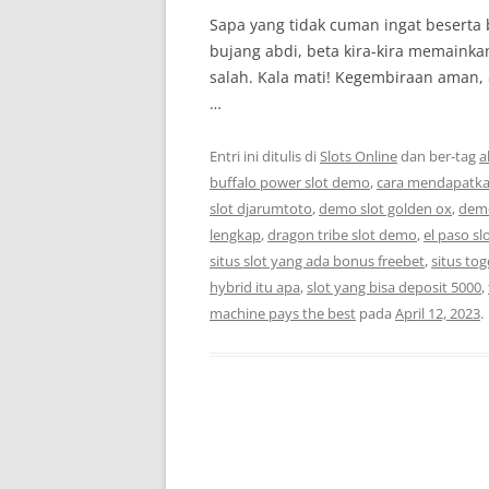
Sapa yang tidak cuman ingat besert
bujang abdi, beta kira-kira memaink
salah. Kala mati! Kegembiraan aman,
…
Entri ini ditulis di
Slots Online
dan ber-tag
a
buffalo power slot demo
,
cara mendapatka
slot djarumtoto
,
demo slot golden ox
,
demo
lengkap
,
dragon tribe slot demo
,
el paso s
situs slot yang ada bonus freebet
,
situs tog
hybrid itu apa
,
slot yang bisa deposit 5000
,
machine pays the best
pada
April 12, 2023
.