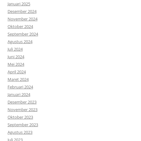
Januari 2025
Desember 2024
November 2024
Oktober 2024
September 2024
Agustus 2024
Juli 2024
Juni 2024
Mei 2024
April 2024
Maret 2024
Februari 2024
Januari 2024
Desember 2023
November 2023
Oktober 2023
September 2023
Agustus 2023
Juli 2023