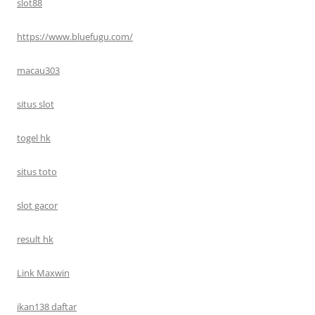
slot88
https://www.bluefugu.com/
macau303
situs slot
togel hk
situs toto
slot gacor
result hk
Link Maxwin
ikan138 daftar