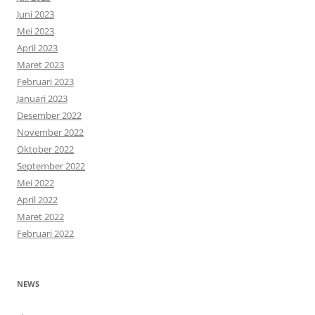
Juni 2023
Mei 2023
April 2023
Maret 2023
Februari 2023
Januari 2023
Desember 2022
November 2022
Oktober 2022
September 2022
Mei 2022
April 2022
Maret 2022
Februari 2022
NEWS