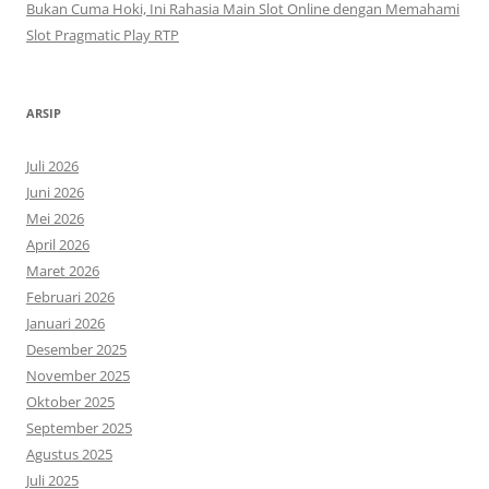
Bukan Cuma Hoki, Ini Rahasia Main Slot Online dengan Memahami
Slot Pragmatic Play RTP
ARSIP
Juli 2026
Juni 2026
Mei 2026
April 2026
Maret 2026
Februari 2026
Januari 2026
Desember 2025
November 2025
Oktober 2025
September 2025
Agustus 2025
Juli 2025