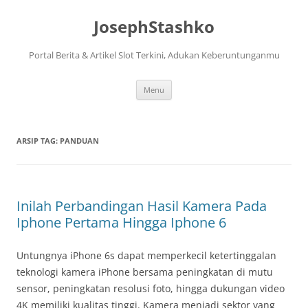
Langsung
ke
JosephStashko
isi
Portal Berita & Artikel Slot Terkini, Adukan Keberuntunganmu
Menu
ARSIP TAG:
PANDUAN
Inilah Perbandingan Hasil Kamera Pada
Iphone Pertama Hingga Iphone 6
Untungnya iPhone 6s dapat memperkecil ketertinggalan
teknologi kamera iPhone bersama peningkatan di mutu
sensor, peningkatan resolusi foto, hingga dukungan video
4K memiliki kualitas tinggi. Kamera menjadi sektor yang