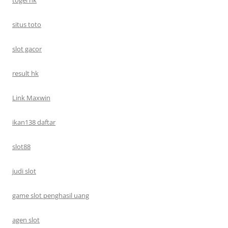
togel hk
situs toto
slot gacor
result hk
Link Maxwin
ikan138 daftar
slot88
judi slot
game slot penghasil uang
agen slot