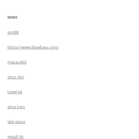
NEWS
slot88
https://www.bluefugu.com/
macau303
situs slot
togel hk
situs toto
slot gacor
result hk