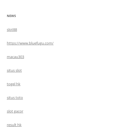
NEWS
slot88
https://www.bluefugu.com/
macau303
situs slot
togel hk
situs toto
slot gacor
result hk