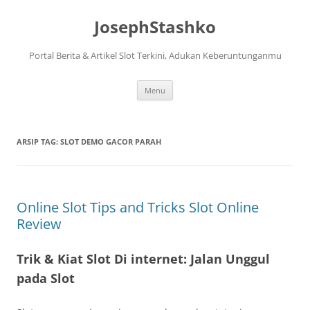
Langsung
ke
JosephStashko
isi
Portal Berita & Artikel Slot Terkini, Adukan Keberuntunganmu
Menu
ARSIP TAG:
SLOT DEMO GACOR PARAH
Online Slot Tips and Tricks Slot Online
Review
Trik & Kiat Slot Di internet: Jalan Unggul
pada Slot