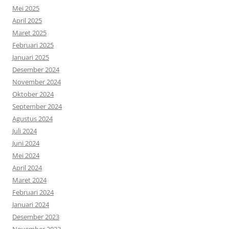
Mei 2025
April 2025
Maret 2025
Februari 2025
Januari 2025
Desember 2024
November 2024
Oktober 2024
September 2024
Agustus 2024
Juli 2024
Juni 2024
Mei 2024
April 2024
Maret 2024
Februari 2024
Januari 2024
Desember 2023