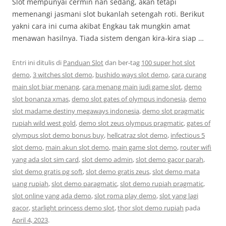
Slot mempunyai cermin nan sedang, akan tetapi
memenangi jasmani slot bukanlah setengah roti. Berikut
yakni cara ini cuma akibat Engkau tak mungkin amat
menawan hasilnya. Tiada sistem dengan kira-kira siap …
Entri ini ditulis di
Panduan Slot
dan ber-tag
100 super hot slot
demo
,
3 witches slot demo
,
bushido ways slot demo
,
cara curang
main slot biar menang
,
cara menang main judi game slot
,
demo
slot bonanza xmas
,
demo slot gates of olympus indonesia
,
demo
slot madame destiny megaways indonesia
,
demo slot pragmatic
rupiah wild west gold
,
demo slot zeus olympus pragmatic
,
gates of
olympus slot demo bonus buy
,
hellcatraz slot demo
,
infectious 5
slot demo
,
main akun slot demo
,
main game slot demo
,
router wifi
yang ada slot sim card
,
slot demo admin
,
slot demo gacor parah
,
slot demo gratis pg soft
,
slot demo gratis zeus
,
slot demo mata
uang rupiah
,
slot demo paragmatic
,
slot demo rupiah pragmatic
,
slot online yang ada demo
,
slot roma play demo
,
slot yang lagi
gacor
,
starlight princess demo slot
,
thor slot demo rupiah
pada
April 4, 2023
.